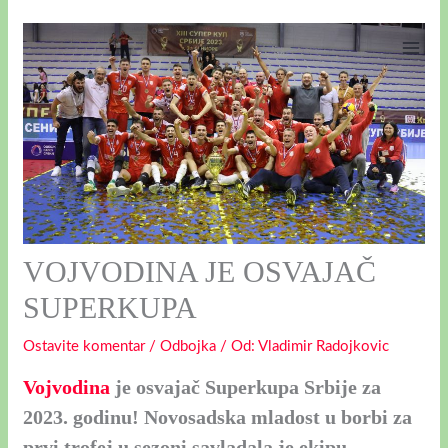
Пређи
на
садржај
VOJVODINA JE OSVAJAČ
SUPERKUPA
Ostavite komentar
/
Odbojka
/ Оd:
Vladimir Radojkovic
Vojvodina
je osvajač Superkupa Srbije za
2023. godinu! Novosadska mladost u borbi za
prvi trofej u sezoni savladala je ekipu