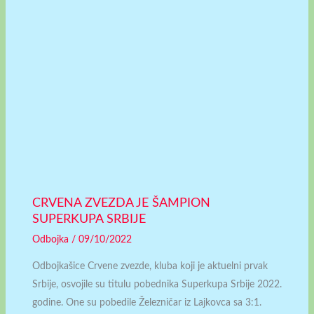
CRVENA ZVEZDA JE ŠAMPION
SUPERKUPA SRBIJE
Odbojka
/
09/10/2022
Odbojkašice Crvene zvezde, kluba koji je aktuelni prvak
Srbije, osvojile su titulu pobednika Superkupa Srbije 2022.
godine. One su pobedile Železničar iz Lajkovca sa 3:1.