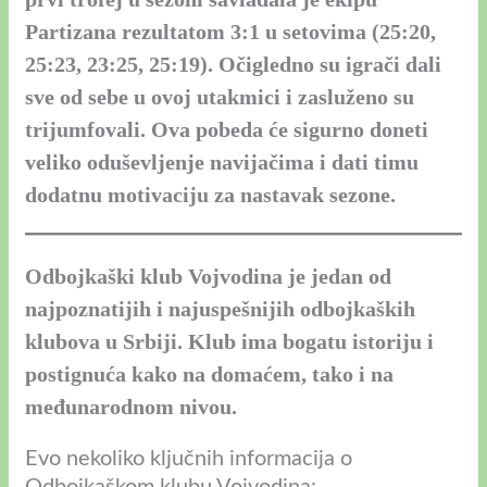
Partizana rezultatom 3:1 u setovima (25:20,
25:23, 23:25, 25:19). Očigledno su igrači dali
sve od sebe u ovoj utakmici i zasluženo su
trijumfovali. Ova pobeda će sigurno doneti
veliko oduševljenje navijačima i dati timu
dodatnu motivaciju za nastavak sezone.
Odbojkaški klub Vojvodina je jedan od
najpoznatijih i najuspešnijih odbojkaških
klubova u Srbiji. Klub ima bogatu istoriju i
postignuća kako na domaćem, tako i na
međunarodnom nivou.
Evo nekoliko ključnih informacija o