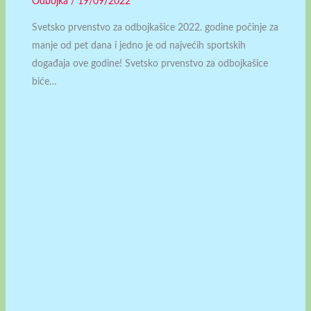
Odbojka
/
19/09/2022
Svetsko prvenstvo za odbojkašice 2022. godine počinje za
manje od pet dana i jedno je od najvećih sportskih
događaja ove godine! Svetsko prvenstvo za odbojkašice
biće…