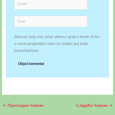
Email*
Grad
Sačuvaj moje ime, imejl adresu i grad u kome živim
u ovom pregledaču veba za sledeći put kada
komentarišem.
←
Претходни Чланак
Следећи Чланак
→