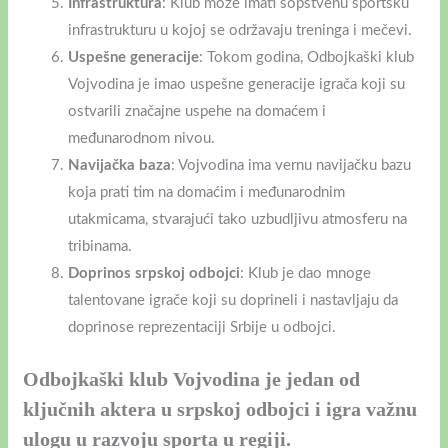
Infrastruktura
: Klub može imati sopstvenu sportsku
infrastrukturu u kojoj se održavaju treninga i mečevi.
Uspešne generacije
: Tokom godina, Odbojkaški klub
Vojvodina je imao uspešne generacije igrača koji su
ostvarili značajne uspehe na domaćem i
međunarodnom nivou.
Navijačka baza
: Vojvodina ima vernu navijačku bazu
koja prati tim na domaćim i međunarodnim
utakmicama, stvarajući tako uzbudljivu atmosferu na
tribinama.
Doprinos srpskoj odbojci
: Klub je dao mnoge
talentovane igrače koji su doprineli i nastavljaju da
doprinose reprezentaciji Srbije u odbojci.
Odbojkaški klub Vojvodina je jedan od
ključnih aktera u srpskoj odbojci i igra važnu
ulogu u razvoju sporta u regiji.