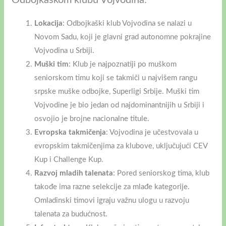
Odbojkaškom klubu Vojvodina:
Lokacija
: Odbojkaški klub Vojvodina se nalazi u
Novom Sadu, koji je glavni grad autonomne pokrajine
Vojvodina u Srbiji.
Muški tim
: Klub je najpoznatiji po muškom
seniorskom timu koji se takmiči u najvišem rangu
srpske muške odbojke, Superligi Srbije. Muški tim
Vojvodine je bio jedan od najdominantnijih u Srbiji i
osvojio je brojne nacionalne titule.
Evropska takmičenja
: Vojvodina je učestvovala u
evropskim takmičenjima za klubove, uključujući CEV
Kup i Challenge Kup.
Razvoj mladih talenata
: Pored seniorskog tima, klub
takođe ima razne selekcije za mlađe kategorije.
Omladinski timovi igraju važnu ulogu u razvoju
talenata za budućnost.