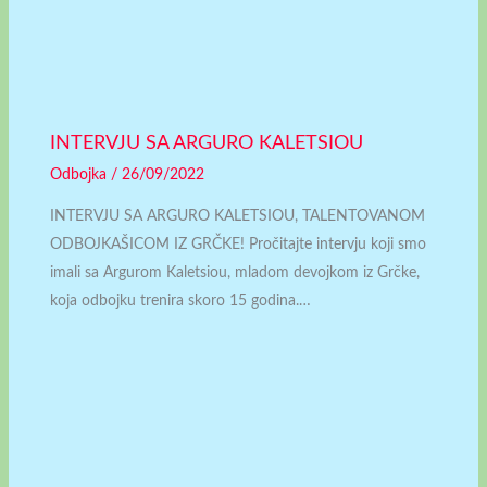
INTERVJU SA ARGURO KALETSIOU
Odbojka
/
26/09/2022
INTERVJU SA ARGURO KALETSIOU, TALENTOVANOM
ODBOJKAŠICOM IZ GRČKE! Pročitajte intervju koji smo
imali sa Argurom Kaletsiou, mladom devojkom iz Grčke,
koja odbojku trenira skoro 15 godina.…