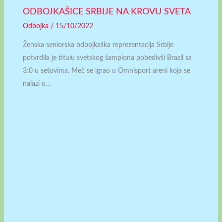
ODBOJKAŠICE SRBIJE NA KROVU SVETA
Odbojka
/
15/10/2022
Ženska seniorska odbojkaška reprezentacija Srbije
potvrdila je titulu svetskog šampiona pobedivši Brazil sa
3:0 u setovima. Meč se igrao u Omnisport areni koja se
nalazi u…