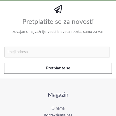
Pretplatite se za novosti
Izdvajamo najvažnije vesti iz sveta sporta, samo za Vas.
I
m
e
Pretplatite se
j
l
*
Magazin
O nama
Kontaktirajte nas