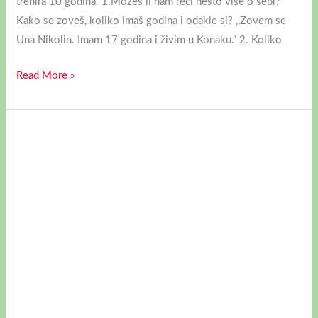
trenira 10 godina. 1.Možeš li nam reći nešto više o sebi?
Kako se zoveš, koliko imaš godina i odakle si? ,,Zovem se
Una Nikolin. Imam 17 godina i živim u Konaku.“ 2. Koliko
Read More »
INTERVJU
SA
MILICOM
POLOVINOM