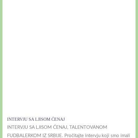
LJISOM
ĆENAJ
INTERVJU SA LJISOM ĆENAJ
INTERVJU SA LJISOM ĆENAJ, TALENTOVANOM
FUDBALERKOM IZ SRBIJE. Pročitajte intervju koji smo imali