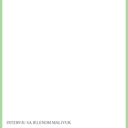
INTERVJU
SA
JELENOM
MALIVUK
INTERVJU SA JELENOM MALIVUK