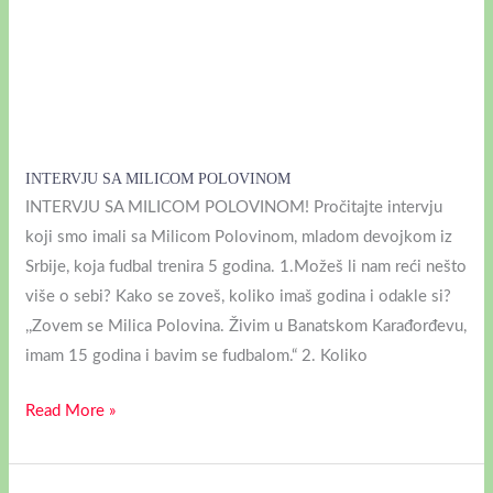
INTERVJU SA MILICOM POLOVINOM
INTERVJU SA MILICOM POLOVINOM! Pročitajte intervju
koji smo imali sa Milicom Polovinom, mladom devojkom iz
Srbije, koja fudbal trenira 5 godina. 1.Možeš li nam reći nešto
više o sebi? Kako se zoveš, koliko imaš godina i odakle si?
,,Zovem se Milica Polovina. Živim u Banatskom Karađorđevu,
imam 15 godina i bavim se fudbalom.“ 2. Koliko
Read More »