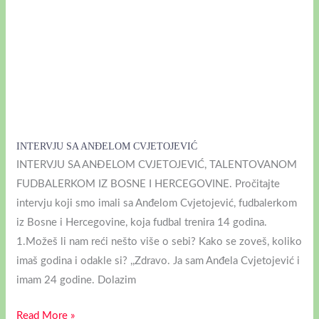
INTERVJU SA ANĐELOM CVJETOJEVIĆ
INTERVJU SA ANĐELOM CVJETOJEVIĆ, TALENTOVANOM
FUDBALERKOM IZ BOSNE I HERCEGOVINE. Pročitajte
intervju koji smo imali sa Anđelom Cvjetojević, fudbalerkom
iz Bosne i Hercegovine, koja fudbal trenira 14 godina.
1.Možeš li nam reći nešto više o sebi? Kako se zoveš, koliko
imaš godina i odakle si? ,,Zdravo. Ja sam Anđela Cvjetojević i
imam 24 godine. Dolazim
Read More »