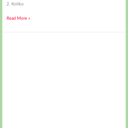
2. Koliko
Read More »
IZA
TERENA
I
REZULTATA:
PUT
DANIJELE
MANJULOV