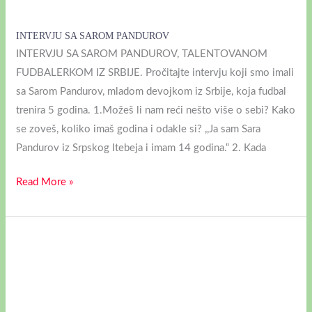
INTERVJU SA SAROM PANDUROV
INTERVJU SA SAROM PANDUROV, TALENTOVANOM
FUDBALERKOM IZ SRBIJE. Pročitajte intervju koji smo imali
sa Sarom Pandurov, mladom devojkom iz Srbije, koja fudbal
trenira 5 godina. 1.Možeš li nam reći nešto više o sebi? Kako
se zoveš, koliko imaš godina i odakle si? ,,Ja sam Sara
Pandurov iz Srpskog Itebeja i imam 14 godina.“ 2. Kada
Read More »
INTERVJU
SA
KATARINOM
ČAĐENOVIĆ