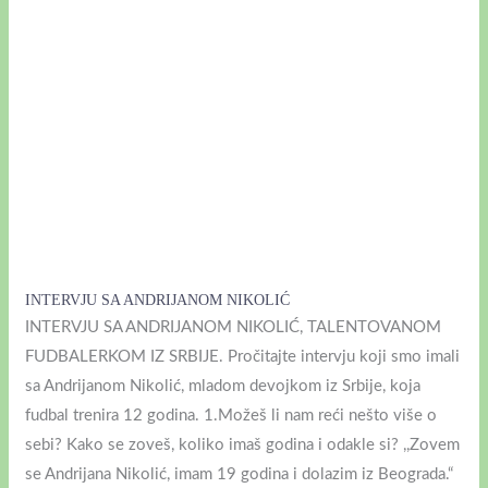
INTERVJU SA ANDRIJANOM NIKOLIĆ
INTERVJU SA ANDRIJANOM NIKOLIĆ, TALENTOVANOM
FUDBALERKOM IZ SRBIJE. Pročitajte intervju koji smo imali
sa Andrijanom Nikolić, mladom devojkom iz Srbije, koja
fudbal trenira 12 godina. 1.Možeš li nam reći nešto više o
sebi? Kako se zoveš, koliko imaš godina i odakle si? ,,Zovem
se Andrijana Nikolić, imam 19 godina i dolazim iz Beograda.“