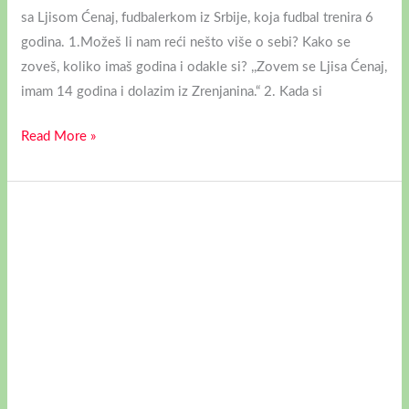
sa Ljisom Ćenaj, fudbalerkom iz Srbije, koja fudbal trenira 6
godina. 1.Možeš li nam reći nešto više o sebi? Kako se
zoveš, koliko imaš godina i odakle si? ,,Zovem se Ljisa Ćenaj,
imam 14 godina i dolazim iz Zrenjanina.“ 2. Kada si
Read More »
INTERVJU
SA
ANĐELOM
CVJETOJEVIĆ