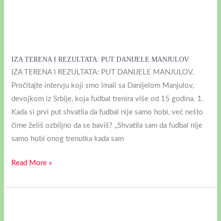
IZA TERENA I REZULTATA: PUT DANIJELE MANJULOV
IZA TERENA I REZULTATA: PUT DANIJELE MANJULOV.
Pročitajte intervju koji smo imali sa Danijelom Manjulov,
devojkom iz Srbije, koja fudbal trenira više od 15 godina. 1.
Kada si prvi put shvatila da fudbal nije samo hobi, već nešto
čime želiš ozbiljno da se baviš? ,,Shvatila sam da fudbal nije
samo hobi onog trenutka kada sam
Read More »
INTERVJU
SA