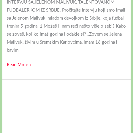
INTERVJU SA JELENOM MALIVUK, TALENTOVANOM
FUDBALERKOM IZ SRBIJE. Pročitajte intervju koji smo imali
sa Jelenom Malivuk, mladom devojkom iz Srbije, koja fudbal
trenira 5 godina. 1.Možeš li nam reći nešto više o sebi? Kako
se zoveš, koliko imaš godina i odakle si? ,,Zovem se Jelena
Malivuk, živim u Sremskim Karlovcima, imam 16 godina i
bavim
Read More »
INTERVJU
SA
ANDRIJANOM
NIKOLIĆ