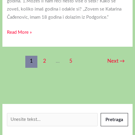
godina. 1.Možeš li nam reći nešto više o sebi? Kako se
zoveš, koliko imaš godina i odakle si? ,,Zovem se Katarina
Čađenovic, imam 18 godina i dolazim iz Podgorice.“
Read More »
1
2
…
5
Next
→
Pretraga