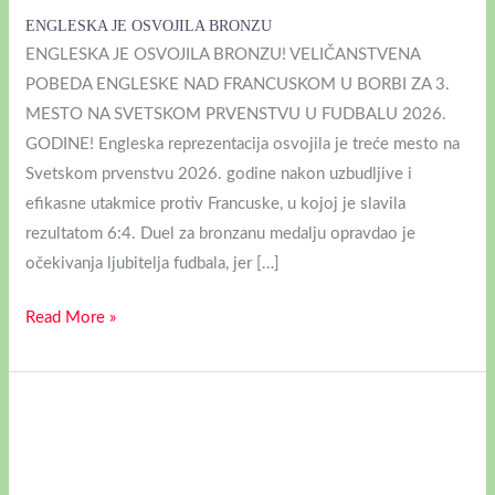
ENGLESKA JE OSVOJILA BRONZU
ENGLESKA JE OSVOJILA BRONZU! VELIČANSTVENA
POBEDA ENGLESKE NAD FRANCUSKOM U BORBI ZA 3.
MESTO NA SVETSKOM PRVENSTVU U FUDBALU 2026.
GODINE! Engleska reprezentacija osvojila je treće mesto na
Svetskom prvenstvu 2026. godine nakon uzbudljive i
efikasne utakmice protiv Francuske, u kojoj je slavila
rezultatom 6:4. Duel za bronzanu medalju opravdao je
očekivanja ljubitelja fudbala, jer […]
Read More »
INTERVJU
SA
UNOM