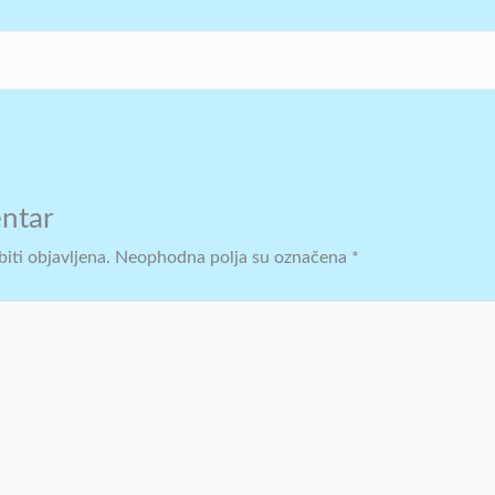
ntar
iti objavljena.
Neophodna polja su označena
*