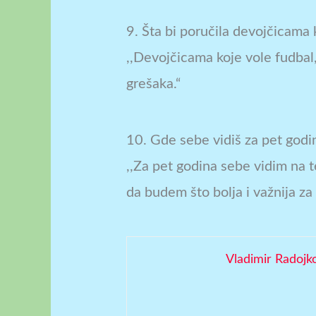
9. Šta bi poručila devojčicama 
,,Devojčicama koje vole fudbal,
grešaka.“
10. Gde sebe vidiš za pet godi
,,Za pet godina sebe vidim na t
da budem što bolja i važnija za 
Vladimir Radojk