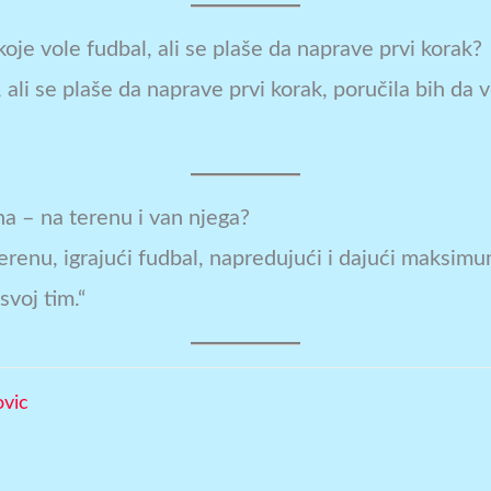
koje vole fudbal, ali se plaše da naprave prvi korak?
 ali se plaše da naprave prvi korak, poručila bih da 
na – na terenu i van njega?
erenu, igrajući fudbal, napredujući i dajući maksimu
svoj tim.“
ovic