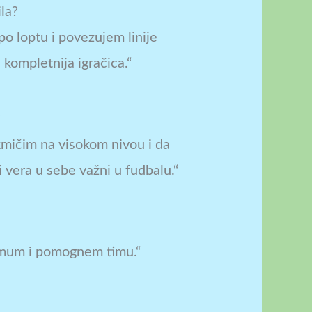
ila?
po loptu i povezujem linije
 kompletnija igračica.“
?
akmičim na visokom nivou i da
 vera u sebe važni u fudbalu.“
simum i pomognem timu.“