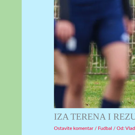
IZA TERENA I RE
Ostavite komentar
/
Fudbal
/ Оd:
Vlad