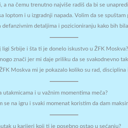
či, a na čemu trenutno najviše radiš da bi se unapred
 sa loptom i u izgradnji napada. Volim da se spuštam 
 defanzivnim detaljima i pozicioniranju kako bih bila
j ligi Srbije i šta ti je donelo iskustvo u ŽFK Moskva
i mnogo znači jer mi daje priliku da se svakodnevno t
FK Moskva mi je pokazalo koliko su rad, disciplina i
 na utakmicama i u važnim momentima meča?
ram se na igru i svaki momenat koristim da dam mak
nutak u karijeri koji ti je posebno ostao u sećanju?