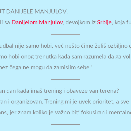
PUT DANIJELE MANJULOV.
li sa
Danijelom Manjulov
, devojkom iz
Srbije
, koja 
fudbal nije samo hobi, već nešto čime želiš ozbiljno 
samo hobi onog trenutka kada sam razumela da ga vol
 bez čega ne mogu da zamislim sebe.“
čan dan kada imaš trening i obaveze van terena?
ovan i organizovan. Trening mi je uvek prioritet, a s
ns, jer znam koliko je važno biti fokusiran i mental