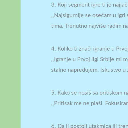
3. Koji segment igre ti je najja
,,Najsigurnije se osećam u igri
tima. Trenutno najviše radim na
4. Koliko ti znači igranje u Prvo
,,Igranje u Prvoj ligi Srbije m
stalno napredujem. Iskustvo u Ž
5. Kako se nosiš sa pritiskom
,,Pritisak me ne plaši. Fokusi
6. Da li postoji utakmica ili tre