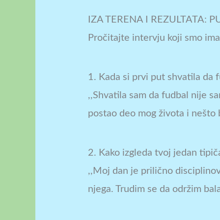
IZA TERENA I REZULTATA: 
Pročitajte intervju koji smo ima
1. Kada si prvi put shvatila da 
,,Shvatila sam da fudbal nije 
postao deo mog života i nešto
2. Kako izgleda tvoj jedan tipi
,,Moj dan je prilično disciplin
njega. Trudim se da održim bala