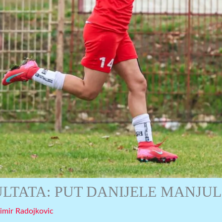
ZULTATA: PUT DANIJELE MANJU
imir Radojkovic