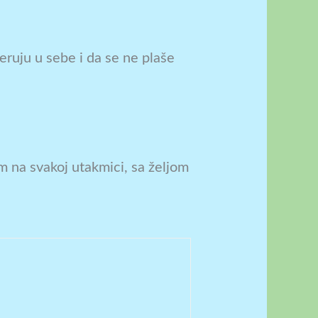
veruju u sebe i da se ne plaše
m na svakoj utakmici, sa željom