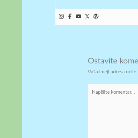
Ostavite kome
Vaša imejl adresa neće b
Napišite
komentar...