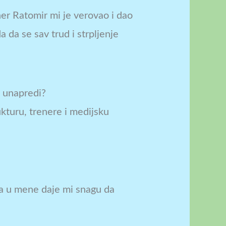
ner Ratomir mi je verovao i dao
 da se sav trud i strpljenje
e unapredi?
rukturu, trenere i medijsku
ra u mene daje mi snagu da