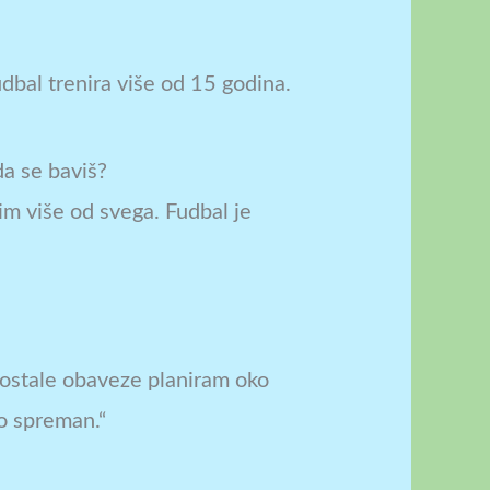
fudbal trenira više od 15 godina.
da se baviš?
im više od svega. Fudbal je
ve ostale obaveze planiram oko
no spreman.“