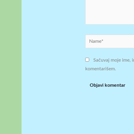
Name*
Sačuvaj moje ime, i
komentarišem.