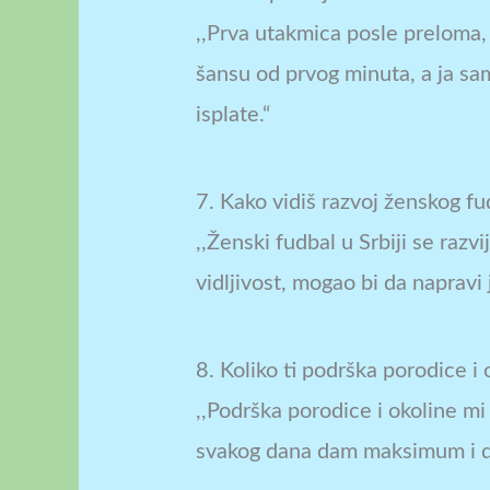
,,Prva utakmica posle preloma, 
šansu od prvog minuta, a ja sam
isplate.“
7. Kako vidiš razvoj ženskog fu
,,Ženski fudbal u Srbiji se razv
vidljivost, mogao bi da napravi 
8. Koliko ti podrška porodice 
,,Podrška porodice i okoline m
svakog dana dam maksimum i da