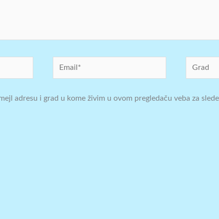
Email*
Grad
mejl adresu i grad u kome živim u ovom pregledaču veba za slede