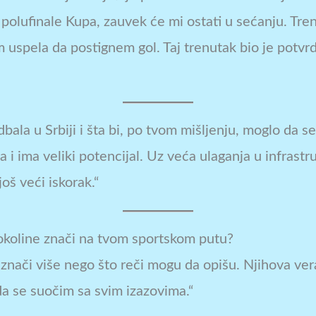
polufinale Kupa, zauvek će mi ostati u sećanju. Tre
 uspela da postignem gol. Taj trenutak bio je potvrda
dbala u Srbiji i šta bi, po tvom mišljenju, moglo da s
ija i ima veliki potencijal. Uz veća ulaganja u infrast
još veći iskorak.“
i okoline znači na tvom sportskom putu?
i znači više nego što reči mogu da opišu. Njihova ve
 se suočim sa svim izazovima.“