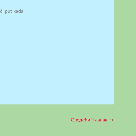
ći put kada
Следећи Чланак
→