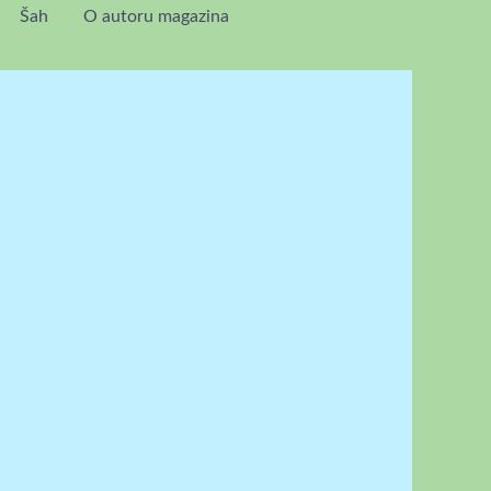
Šah
O autoru magazina