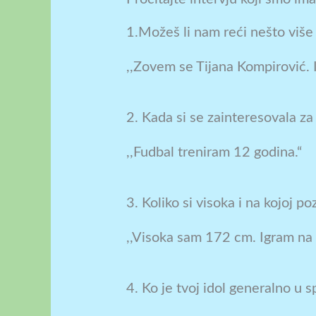
1.Možeš li nam reći nešto više 
,,Zovem se Tijana Kompirović. 
2. Kada si se zainteresovala za 
,,Fudbal treniram 12 godina.“
3. Koliko si visoka i na kojoj poz
,,Visoka sam 172 cm. Igram na 
4. Ko je tvoj idol generalno u s