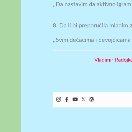
,,Da nastavim da aktivno igram
8. Da li bi preporučila mlađim
,,Svim dečacima i devojčicama 
Vladimir Radojk