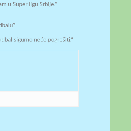
m u Super ligu Srbije.“
udbalu?
dbal sigurno neće pogrešiti.“