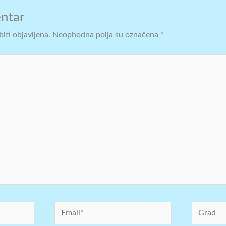
ntar
iti objavljena.
Neophodna polja su označena
*
Email*
Grad