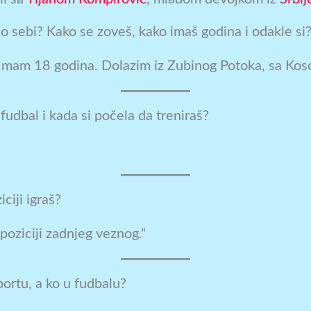
o sebi? Kako se zoveš, kako imaš godina i odakle si
Imam 18 godina. Dolazim iz Zubinog Potoka, sa Koso
fudbal i kada si počela da treniraš?
iciji igraš?
poziciji zadnjeg veznog.“
portu, a ko u fudbalu?