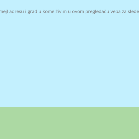
mejl adresu i grad u kome živim u ovom pregledaču veba za slede