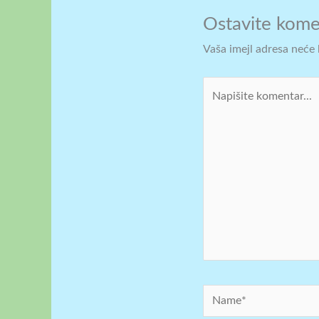
Ostavite kome
Vaša imejl adresa neće b
Napišite
komentar...
Name*