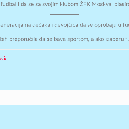
 fudbal i da se sa svojim klubom ŽFK Moskva plasira
 generacijama dečaka i devojčica da se oprobaju u f
bih preporučila da se bave sportom, a ako izaberu fu
ovic