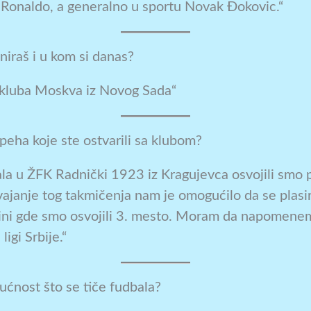
no Ronaldo, a generalno u sportu Novak Đokovic.“
niraš i u kom si danas?
 kluba Moskva iz Novog Sada“
speha koje ste ostvarili sa klubom?
ala u ŽFK Radnički 1923 iz Kragujevca osvojili smo 
vajanje tog takmičenja nam je omogućilo da se pla
ini gde smo osvojili 3. mesto. Moram da napomenem
igi Srbije.“
dućnost što se tiče fudbala?