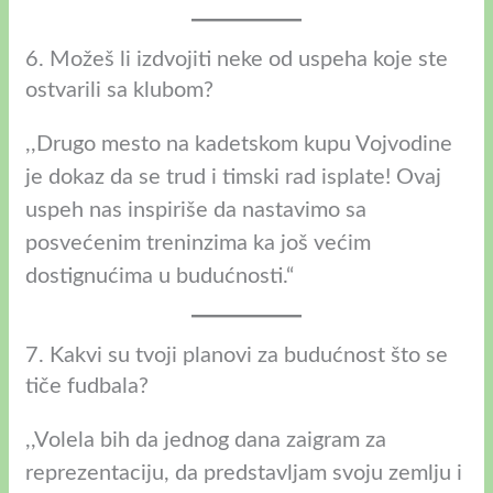
6. Možeš li izdvojiti neke od uspeha koje ste
ostvarili sa klubom?
,,Drugo mesto na kadetskom kupu Vojvodine
je dokaz da se trud i timski rad isplate! Ovaj
uspeh nas inspiriše da nastavimo sa
posvećenim treninzima ka još većim
dostignućima u budućnosti.“
7. Kakvi su tvoji planovi za budućnost što se
tiče fudbala?
,,Volela bih da jednog dana zaigram za
reprezentaciju, da predstavljam svoju zemlju i