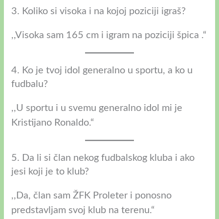
3. Koliko si visoka i na kojoj poziciji igraš?
,,Visoka sam 165 cm i igram na poziciji špica .“
4. Ko je tvoj idol generalno u sportu, a ko u
fudbalu?
,,U sportu i u svemu generalno idol mi je
Kristijano Ronaldo.“
5. Da li si član nekog fudbalskog kluba i ako
jesi koji je to klub?
,,Da, član sam ŽFK Proleter i ponosno
predstavljam svoj klub na terenu.“