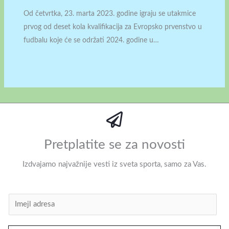
Od četvrtka, 23. marta 2023. godine igraju se utakmice
prvog od deset kola kvalifikacija za Evropsko prvenstvo u
fudbalu koje će se održati 2024. godine u…
Pretplatite se za novosti
Izdvajamo najvažnije vesti iz sveta sporta, samo za Vas.
I
m
e