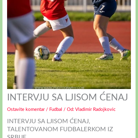
INTERVJU SA LJISOM ĆENAJ
Ostavite komentar
/
Fudbal
/ Оd:
Vladimir Radojkovic
INTERVJU SA LJISOM ĆENAJ,
TALENTOVANOM FUDBALERKOM IZ
SRBIJE.