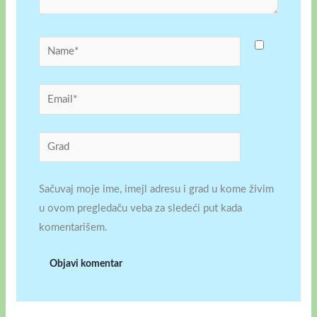
Name*
Email*
Grad
Sačuvaj moje ime, imejl adresu i grad u kome živim
u ovom pregledaču veba za sledeći put kada
komentarišem.