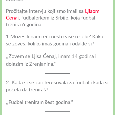
Pročitajte intervju koji smo imali sa
Ljisom
Ćenaj
, fudbalerkom iz Srbije, koja fudbal
trenira 6 godina.
1.Možeš li nam reći nešto više o sebi? Kako
se zoveš, koliko imaš godina i odakle si?
,,Zovem se Ljisa Ćenaj, imam 14 godina i
dolazim iz Zrenjanina.“
2. Kada si se zainteresovala za fudbal i kada si
počela da treniraš?
,,Fudbal treniram šest godina.“