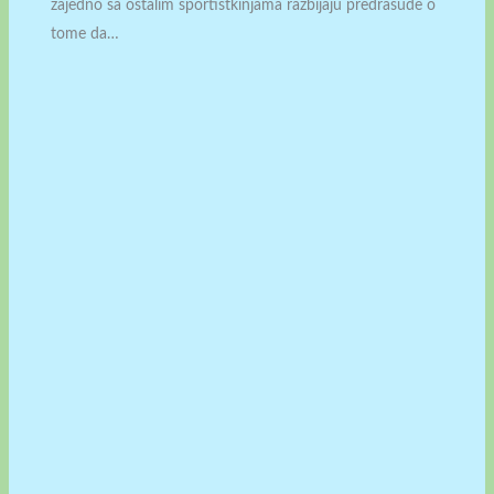
zajedno sa ostalim sportistkinjama razbijaju predrasude o
tome da…