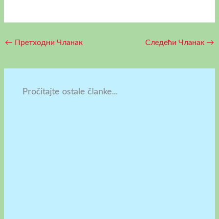
←
Претходни Чланак
Следећи Чланак
→
Pročitajte ostale članke...