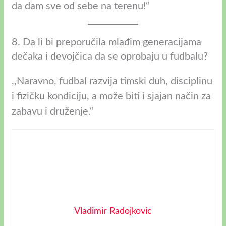
da dam sve od sebe na terenu!“
8. Da li bi preporučila mlađim generacijama
dečaka i devojčica da se oprobaju u fudbalu?
,,Naravno, fudbal razvija timski duh, disciplinu
i fizičku kondiciju, a može biti i sjajan način za
zabavu i druženje.“
Vladimir Radojkovic