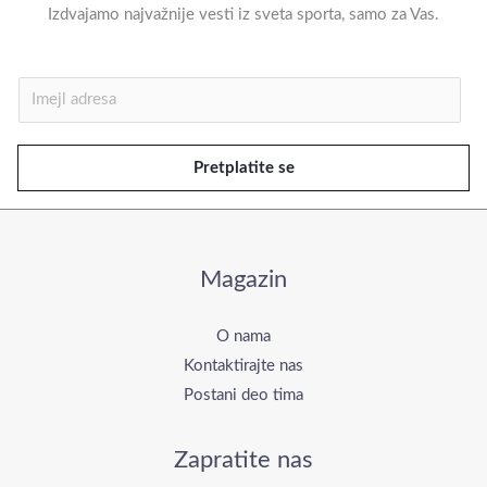
Izdvajamo najvažnije vesti iz sveta sporta, samo za Vas.
I
m
e
Pretplatite se
j
l
*
Magazin
O nama
Kontaktirajte nas
Postani deo tima
Zapratite nas