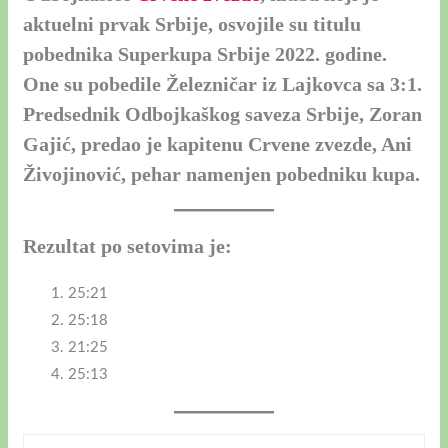
aktuelni prvak Srbije, osvojile su titulu
pobednika Superkupa Srbije 2022. godine.
One su pobedile Železničar iz Lajkovca sa 3:1.
Predsednik Odbojkaškog saveza Srbije, Zoran
Gajić, predao je kapitenu Crvene zvezde, Ani
Živojinović, pehar namenjen pobedniku kupa.
Rezultat po setovima je:
25:21
25:18
21:25
25:13