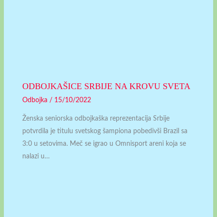
ODBOJKAŠICE SRBIJE NA KROVU SVETA
Odbojka
/
15/10/2022
Ženska seniorska odbojkaška reprezentacija Srbije
potvrdila je titulu svetskog šampiona pobedivši Brazil sa
3:0 u setovima. Meč se igrao u Omnisport areni koja se
nalazi u…