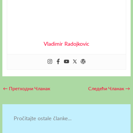
Vladimir Radojkovic
←
Претходни Чланак
Следећи Чланак
→
Pročitajte ostale članke...