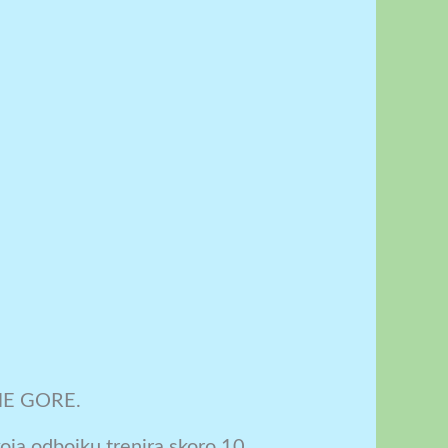
E GORE.
koja odbojku trenira skoro 10