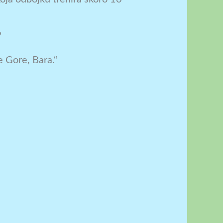
?
e Gore, Bara.“