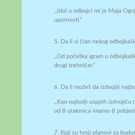
,,Idol u odbojci mi je Maja Og
upornosti.“
5. Da li si član nekog odbojkaško
,,Od početka igram u odbojkaš
drugi trehničar.“
6. Da li možeš da izdvojiš naj
,,Kao najbolji uspjeh izdvojić
od 8 utakmica imamo 8 pobjeda
7. Koji su tvoji planovi za bud