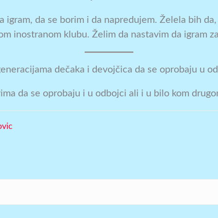
a igram, da se borim i da napredujem. Želela bih da,
kom inostranom klubu. Želim da nastavim da igram za
 generacijama dečaka i devojčica da se oprobaju u od
ima da se oprobaju i u odbojci ali i u bilo kom drugo
ovic