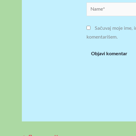
Name*
Sačuvaj moje ime, i
komentarišem.