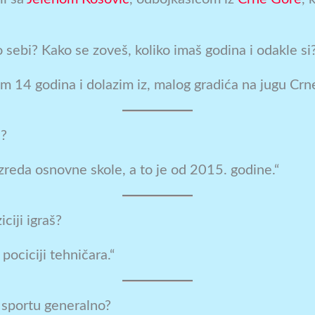
 sebi? Kako se zoveš, koliko imaš godina i odakle si
m 14 godina i dolazim iz, malog gradića na jugu Crn
u?
zreda osnovne skole, a to je od 2015. godine.“
iciji igraš?
pociciji tehničara.“
 u sportu generalno?