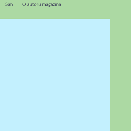
Šah
O autoru magazina