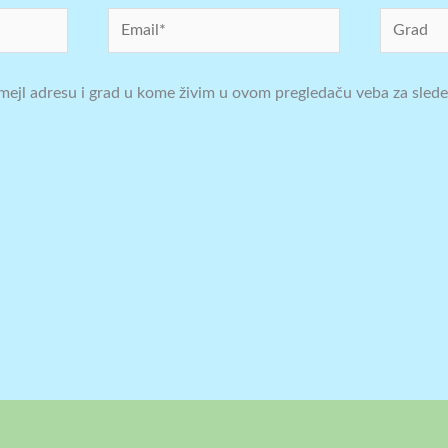
Email*
Grad
mejl adresu i grad u kome živim u ovom pregledaču veba za slede