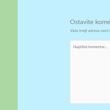
Ostavite kome
Vaša imejl adresa neće b
Napišite
komentar...