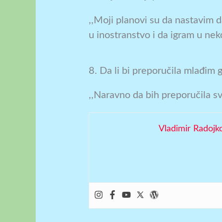
,,Moji planovi su da nastavim d
u inostranstvo i da igram u ne
8. Da li bi preporučila mlađim
,,Naravno da bih preporučila sv
Vladimir Radojk