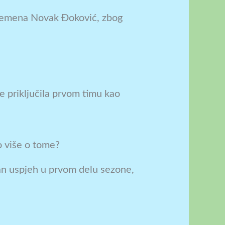
 vremena Novak Đoković, zbog
 priključila prvom timu kao
o više o tome?
čan uspjeh u prvom delu sezone,