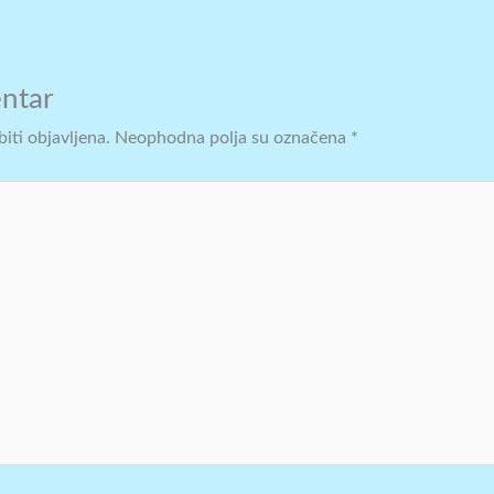
ntar
iti objavljena.
Neophodna polja su označena
*