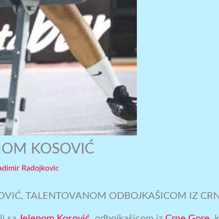
ENOM KOSOVIĆ
adimir Radojkovic
SOVIĆ, TALENTOVANOM ODBOJKAŠICOM IZ CRN
li sa
Jelenom Kosović
, odbojkašicom iz
Crne Gore
, 