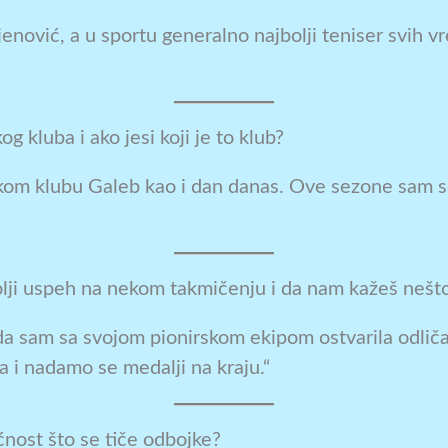
njenović, a u sportu generalno najbolji teniser svih
g kluba i ako jesi koji je to klub?
kom klubu Galeb kao i dan danas. Ove sezone sam se
bolji uspeh na nekom takmičenju i da nam kažeš nešt
u da sam sa svojom pionirskom ekipom ostvarila odli
 i nadamo se medalji na kraju.“
ućnost što se tiče odbojke?