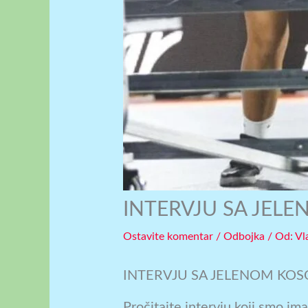
INTERVJU SA JEL
Ostavite komentar
/
Odbojka
/ Оd:
Vl
INTERVJU SA JELENOM KO
Pročitajte intervju koji smo ima