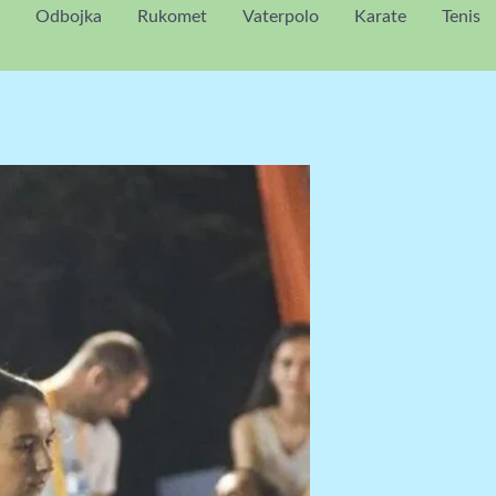
Odbojka
Rukomet
Vaterpolo
Karate
Tenis