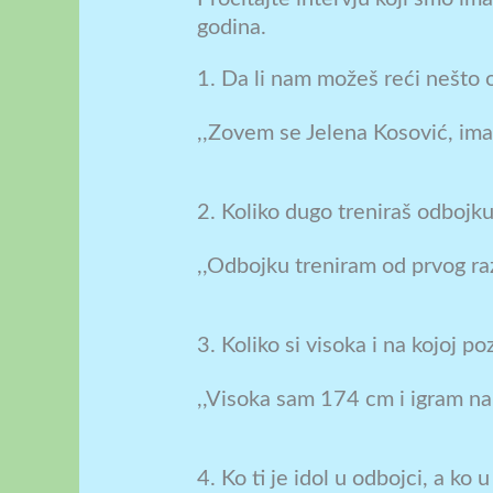
godina.
1. Da li nam možeš reći nešto o
,,Zovem se Jelena Kosović, ima
2. Koliko dugo treniraš odbojk
,,Odbojku treniram od prvog ra
3. Koliko si visoka i na kojoj poz
,,Visoka sam 174 cm i igram na 
4. Ko ti je idol u odbojci, a ko