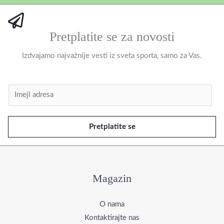
Pretplatite se za novosti
Izdvajamo najvažnije vesti iz sveta sporta, samo za Vas.
I
m
e
Pretplatite se
j
l
*
Magazin
O nama
Kontaktirajte nas