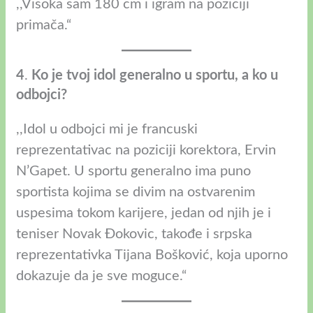
,,Visoka sam 180 cm i igram na poziciji
primača.“
4
.
Ko je tvoj idol generalno u sportu, a ko u
odbojci?
,,Idol u odbojci mi je francuski
reprezentativac na poziciji korektora, Ervin
N’Gapet. U sportu generalno ima puno
sportista kojima se divim na ostvarenim
uspesima tokom karijere, jedan od njih je i
teniser Novak Đokovic, takođe i srpska
reprezentativka Tijana Bošković, koja uporno
dokazuje da je sve moguce.“