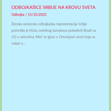
ODBOJKAŠICE SRBIJE NA KROVU SVETA
Odbojka
/
15/10/2022
Ženska seniorska odbojkaška reprezentacija Srbije
potvrdila je titulu svetskog šampiona pobedivši Brazil sa
3:0 u setovima. Meč se igrao u Omnisport areni koja se
nalazi u…