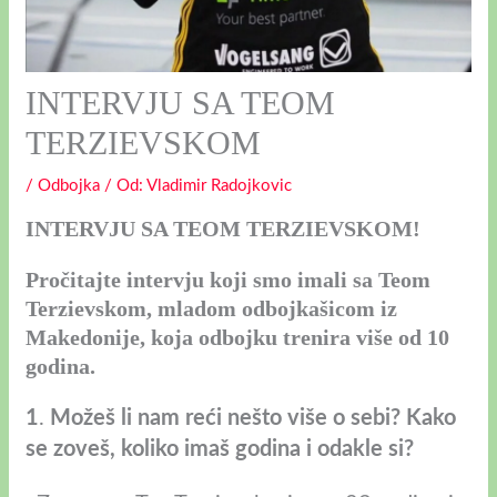
INTERVJU SA TEOM
TERZIEVSKOM
/
Odbojka
/ Оd:
Vladimir Radojkovic
INTERVJU SA TEOM TERZIEVSKOM!
Pročitajte intervju koji smo imali sa Teom
Terzievskom, mladom odbojkašicom iz
Makedonije, koja odbojku trenira više od 10
godina.
1
.
Možeš li nam reći nešto više o sebi? Kako
se zoveš, koliko imaš godina i odakle si?