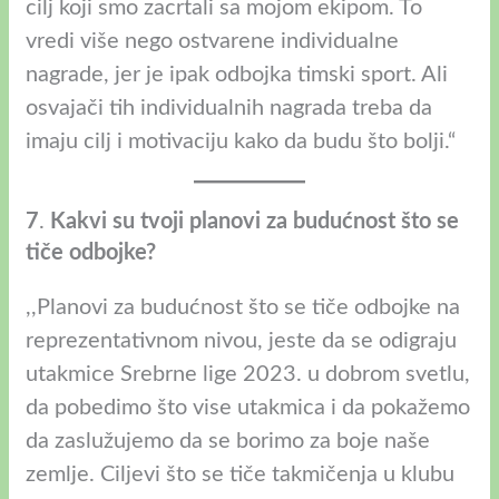
cilj koji smo zacrtali sa mojom ekipom. To
vredi više nego ostvarene individualne
nagrade, jer je ipak odbojka timski sport. Ali
osvajači tih individualnih nagrada treba da
imaju cilj i motivaciju kako da budu što bolji.“
7
.
Kakvi su tvoji planovi za budućnost što se
tiče odbojke?
,,Planovi za budućnost što se tiče odbojke na
reprezentativnom nivou, jeste da se odigraju
utakmice Srebrne lige 2023. u dobrom svetlu,
da pobedimo što vise utakmica i da pokažemo
da zaslužujemo da se borimo za boje naše
zemlje. Ciljevi što se tiče takmičenja u klubu