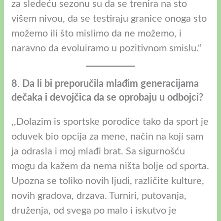
za sledeću sezonu su da se trenira na sto
višem nivou, da se testiraju granice onoga sto
možemo ili što mislimo da ne možemo, i
naravno da evoluiramo u pozitivnom smislu.“
8
.
Da li bi preporučila mlađim generacijama
dečaka i devojčica da se oprobaju u odbojci?
,,Dolazim is sportske porodice tako da sport je
oduvek bio opcija za mene, način na koji sam
ja odrasla i moj mlađi brat. Sa sigurnošću
mogu da kažem da nema ništa bolje od sporta.
Upozna se toliko novih ljudi, različite kulture,
novih gradova, drzava. Turniri, putovanja,
druženja, od svega po malo i iskutvo je