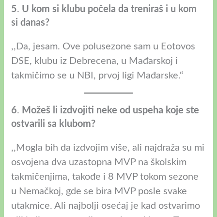
5
.
U kom si klubu počela da treniraš i u kom
si danas?
,,Da, jesam. Ove polusezone sam u Eotovos
DSE, klubu iz Debrecena, u Mađarskoj i
takmičimo se u NBI, prvoj ligi Mađarske.“
6
.
Možeš li izdvojiti neke od uspeha koje ste
ostvarili sa klubom?
,,Mogla bih da izdvojim više, ali najdraža su mi
osvojena dva uzastopna MVP na školskim
takmičenjima, takođe i 8 MVP tokom sezone
u Nemačkoj, gde se bira MVP posle svake
utakmice. Ali najbolji osećaj je kad ostvarimo