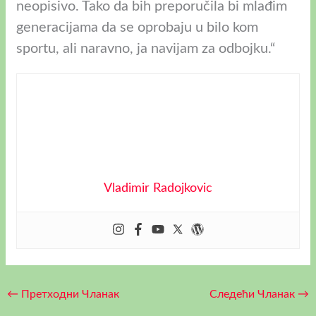
neopisivo. Tako da bih preporučila bi mlađim
generacijama da se oprobaju u bilo kom
sportu, ali naravno, ja navijam za odbojku.“
Vladimir Radojkovic
←
Претходни Чланак
Следећи Чланак
→