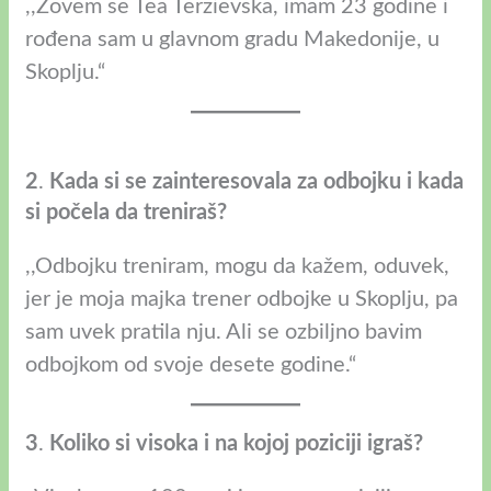
,,Zovem se Tea Terzievska, imam 23 godine i
rođena sam u glavnom gradu Makedonije, u
Skoplju.“
2
.
Kada si se zainteresovala za odbojku i kada
si počela da treniraš?
,,Odbojku treniram, mogu da kažem, oduvek,
jer je moja majka trener odbojke u Skoplju, pa
sam uvek pratila nju. Ali se ozbiljno bavim
odbojkom od svoje desete godine.“
3
.
Koliko si visoka i na kojoj poziciji igraš?