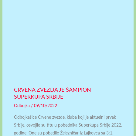
CRVENA ZVEZDA JE ŠAMPION
SUPERKUPA SRBIJE
Odbojka
/
09/10/2022
Odbojkašice Crvene zvezde, kluba koji je aktuelni prvak
Srbije, osvojile su titulu pobednika Superkupa Srbije 2022.
godine. One su pobedile Železničar iz Lajkovca sa 3:1.