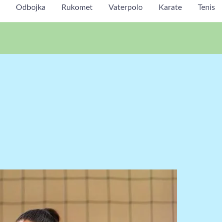
Odbojka
Rukomet
Vaterpolo
Karate
Tenis