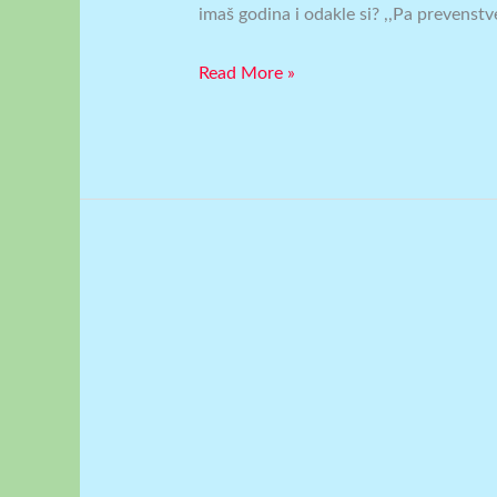
imaš godina i odakle si? ,,Pa prevenstve
Read More »
INTERVJU
SA
JELENOM
KOSOVIĆ