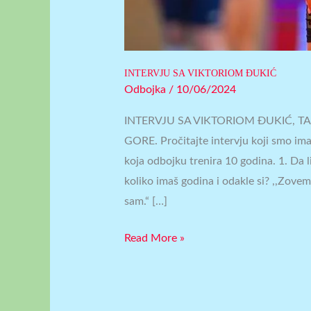
INTERVJU SA VIKTORIOM ĐUKIĆ
Odbojka
/
10/06/2024
INTERVJU SA VIKTORIOM ĐUKIĆ,
GORE. Pročitajte intervju koji smo ima
koja odbojku trenira 10 godina. 1. Da 
koliko imaš godina i odakle si? ,,Zove
sam.“ […]
Read More »