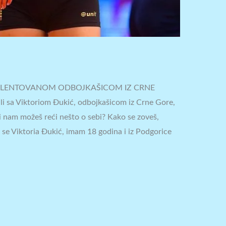
 TALENTOVANOM ODBOJKAŠICOM IZ CRNE
li sa Viktoriom Đukić, odbojkašicom iz Crne Gore,
li nam možeš reći nešto o sebi? Kako se zoveš,
m se Viktoria Đukić, imam 18 godina i iz Podgorice