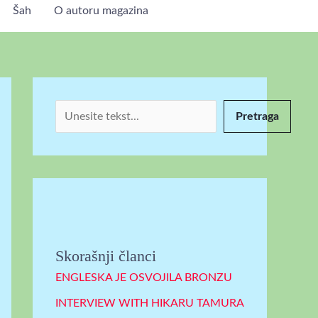
Šah
O autoru magazina
P
r
e
t
r
Pretraga
a
g
a
Skorašnji članci
ENGLESKA JE OSVOJILA BRONZU
INTERVIEW WITH HIKARU TAMURA