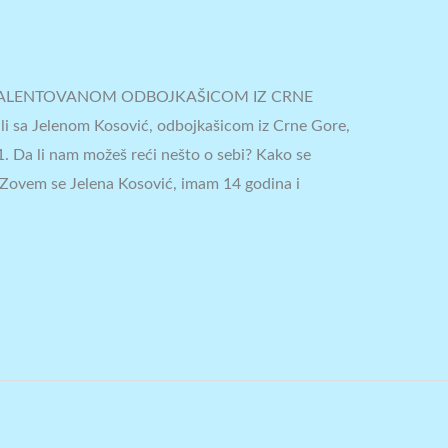
 TALENTOVANOM ODBOJKAŠICOM IZ CRNE
ali sa Jelenom Kosović, odbojkašicom iz Crne Gore,
1. Da li nam možeš reći nešto o sebi? Kako se
 ,,Zovem se Jelena Kosović, imam 14 godina i