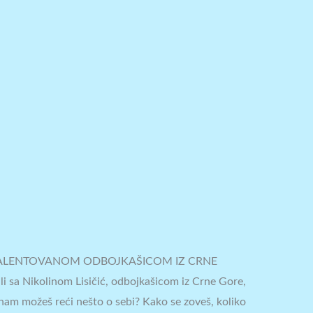
, TALENTOVANOM ODBOJKAŠICOM IZ CRNE
li sa Nikolinom Lisičić, odbojkašicom iz Crne Gore,
 nam možeš reći nešto o sebi? Kako se zoveš, koliko