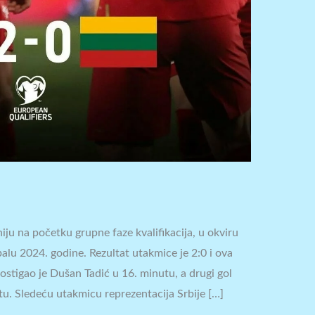
niju na početku grupne faze kvalifikacija, u okviru
lu 2024. godine. Rezultat utakmice je 2:0 i ova
ostigao je Dušan Tadić u 16. minutu, a drugi gol
u. Sledeću utakmicu reprezentacija Srbije […]