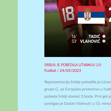
SRBIJA JE POBEDILA LITVANIJU 2:0
Fudbal
/
24/03/2023
Reprezentacija Srbije pobedila je Litva
grupe G, za Evropsko prvenstvo u fudba
pobeda Srbiji donosi 3 boda. Prvi gol p
postigao je Dušan Vlahović u 53. minut