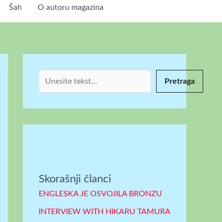
Šah
O autoru magazina
P
r
e
t
r
Pretraga
a
g
a
Skorašnji članci
ENGLESKA JE OSVOJILA BRONZU
INTERVIEW WITH HIKARU TAMURA