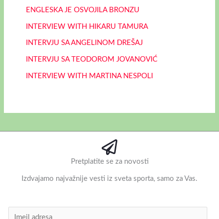
ENGLESKA JE OSVOJILA BRONZU
INTERVIEW WITH HIKARU TAMURA
INTERVJU SA ANGELINOM DREŠAJ
INTERVJU SA TEODOROM JOVANOVIĆ
INTERVIEW WITH MARTINA NESPOLI
Pretplatite se za novosti
Izdvajamo najvažnije vesti iz sveta sporta, samo za Vas.
I