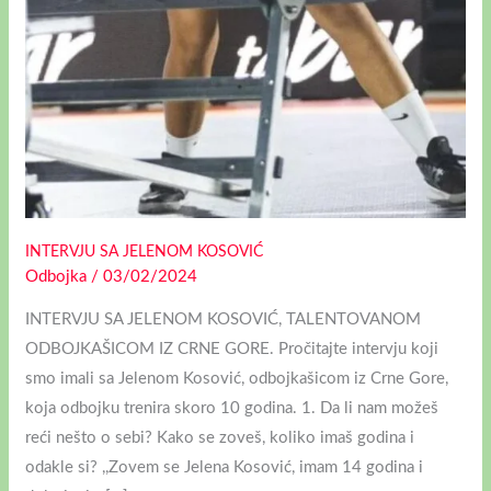
INTERVJU SA JELENOM KOSOVIĆ
Odbojka
/
03/02/2024
INTERVJU SA JELENOM KOSOVIĆ, TALENTOVANOM
ODBOJKAŠICOM IZ CRNE GORE. Pročitajte intervju koji
smo imali sa Jelenom Kosović, odbojkašicom iz Crne Gore,
koja odbojku trenira skoro 10 godina. 1. Da li nam možeš
reći nešto o sebi? Kako se zoveš, koliko imaš godina i
odakle si? ,,Zovem se Jelena Kosović, imam 14 godina i