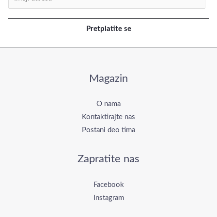
m
e
Pretplatite se
j
l
*
Magazin
O nama
Kontaktirajte nas
Postani deo tima
Zapratite nas
Facebook
Instagram