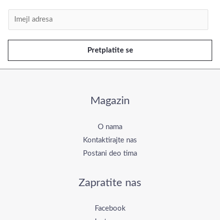
I
m
e
Pretplatite se
j
l
*
Magazin
O nama
Kontaktirajte nas
Postani deo tima
Zapratite nas
Facebook