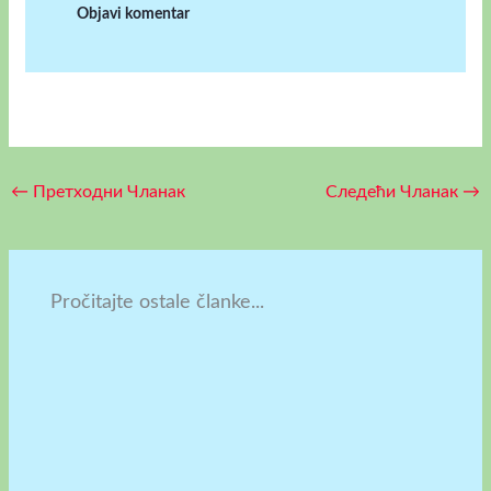
←
Претходни Чланак
Следећи Чланак
→
Pročitajte ostale članke...