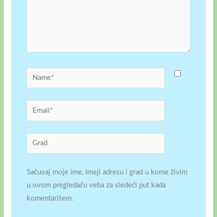
Name*
Email*
Grad
Sačuvaj moje ime, imejl adresu i grad u kome živim
u ovom pregledaču veba za sledeći put kada
komentarišem.