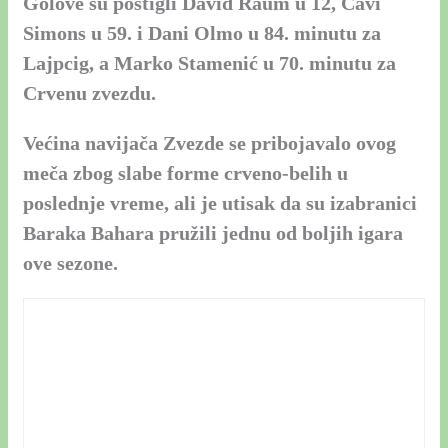
Golove su postigli David Raum u 12, Ćavi
Simons u 59. i Dani Olmo u 84. minutu za
Lajpcig, a Marko Stamenić u 70. minutu za
Crvenu zvezdu.
Većina navijača Zvezde se pribojavalo ovog
meča zbog slabe forme crveno-belih u
poslednje vreme, ali je utisak da su izabranici
Baraka Bahara pružili jednu od boljih igara
ove sezone.