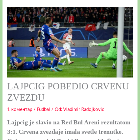
Пређи
на
садржај
LAJPCIG POBEDIO CRVENU
ZVEZDU
1 коментар
/
Fudbal
/ Оd:
Vladimir Radojkovic
Lajpcig je slavio na Red Bul Areni rezultatom
3:1. Crvena zvezdaje imala svetle trenutke.