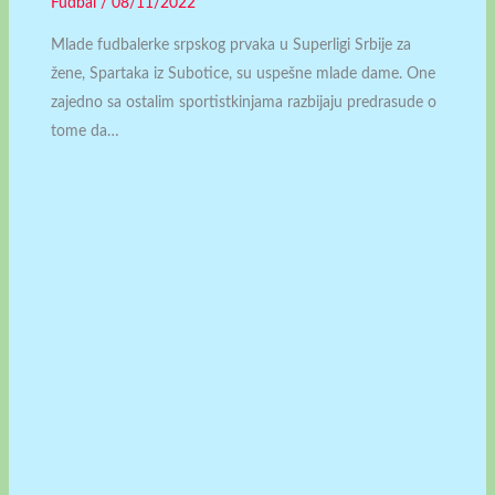
Fudbal
/
08/11/2022
Mlade fudbalerke srpskog prvaka u Superligi Srbije za
žene, Spartaka iz Subotice, su uspešne mlade dame. One
zajedno sa ostalim sportistkinjama razbijaju predrasude o
tome da…