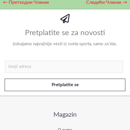
←
Претходни Чланак
Следећи Чланак
→
Pretplatite se za novosti
Izdvajamo najvažnije vesti iz sveta sporta, samo za Vas.
I
m
e
Pretplatite se
j
l
*
Magazin