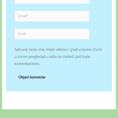
Email*
Grad
Sačuvaj moje ime, imejl adresu i grad u kome živim
u ovom pregledaču veba za sledeći put kada
komentarišem.