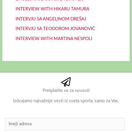
INTERVIEW WITH HIKARU TAMURA
INTERVJU SA ANGELINOM DREŠAJ
INTERVJU SA TEODOROM JOVANOVIĆ
INTERVIEW WITH MARTINA NESPOLI
Pretplatite se za novosti
Izdvajamo najvažnije vesti iz sveta sporta, samo za Vas.
I
m