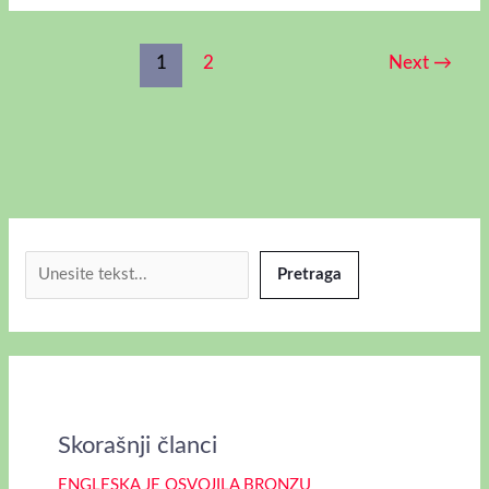
1
2
Next
→
Pretraga
Skorašnji članci
ENGLESKA JE OSVOJILA BRONZU