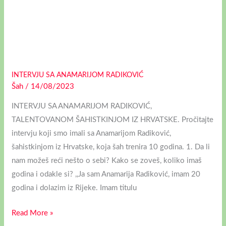
INTERVJU SA ANAMARIJOM RADIKOVIĆ
Šah
/
14/08/2023
INTERVJU SA ANAMARIJOM RADIKOVIĆ,
TALENTOVANOM ŠAHISTKINJOM IZ HRVATSKE. Pročitajte
intervju koji smo imali sa Anamarijom Radiković,
šahistkinjom iz Hrvatske, koja šah trenira 10 godina. 1. Da li
nam možeš reći nešto o sebi? Kako se zoveš, koliko imaš
godina i odakle si? ,,Ja sam Anamarija Radiković, imam 20
godina i dolazim iz Rijeke. Imam titulu
Read More »