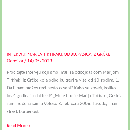
INTERVJU: MARIJA TIRTIRAKI, ODBOJKAŠICA IZ GRČKE
Odbojka
/
14/05/2023
Pročitajte intervju koji smo imali sa odbojkašicom Marijom
Tirtiraki iz Grčke koja odbojku trenira više od 10 godina. 1.
Da li nam možeš reći nešto o sebi? Kako se zoveš, koliko
imaš godina i odakle si? ,,Moje ime je Marija Tirtiraki, Grkinja
sam i rođena sam u Volosu 3. februara 2006. Takođe, imam
strast, borbenost
Read More »