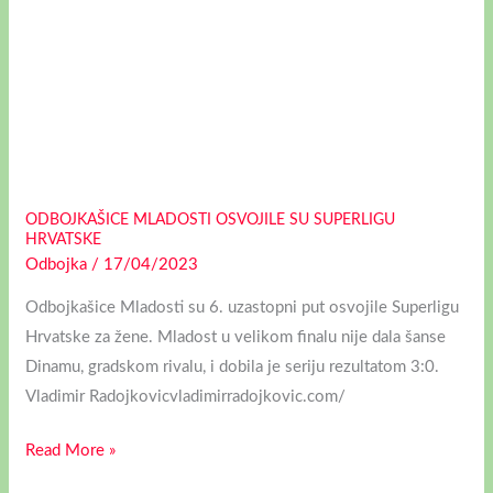
ODBOJKAŠICE MLADOSTI OSVOJILE SU SUPERLIGU
HRVATSKE
Odbojka
/
17/04/2023
Odbojkašice Mladosti su 6. uzastopni put osvojile Superligu
Hrvatske za žene. Mladost u velikom finalu nije dala šanse
Dinamu, gradskom rivalu, i dobila je seriju rezultatom 3:0.
Vladimir Radojkovicvladimirradojkovic.com/
Read More »