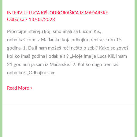
INTERVJU: LUCA KIŠ, ODBOJKAŠICA IZ MAĐARSKE
Odbojka
/
13/05/2023
Pročitajte intervju koji smo imali sa Lucom Kiš,
odbojkašicom iz Mađarske koja odbojku trenira skoro 15
godina. 1. Da li nam možeš reći nešto o sebi? Kako se zoveš,
koliko imaš godina i odakle si? ,,Moje ime je Luca Kiš, imam
21 godinu i ja sam iz Mađarske.“ 2. Koliko dugo treniraš
odbojku? ,,Odbojku sam
Read More »
KOŠARKAŠICE
BUDUĆNOSTI
OSVOJILE