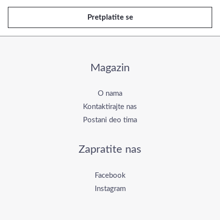
e
Pretplatite se
j
l
*
Magazin
O nama
Kontaktirajte nas
Postani deo tima
Zapratite nas
Facebook
Instagram