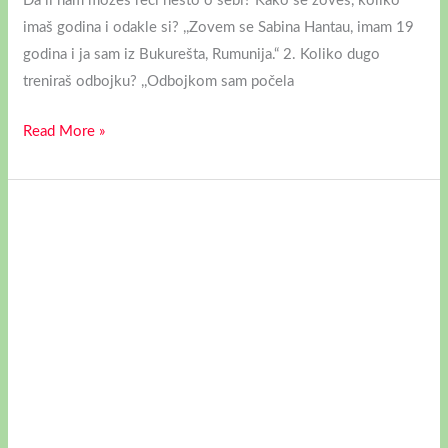
Da li nam možeš reći nešto o sebi? Kako se zoveš, koliko
imaš godina i odakle si? ,,Zovem se Sabina Hantau, imam 19
godina i ja sam iz Bukurešta, Rumunija.“ 2. Koliko dugo
treniraš odbojku? ,,Odbojkom sam počela
Read More »
INTERVJU:
MARIJA
TIRTIRAKI,
ODBOJKAŠICA
IZ
GRČKE