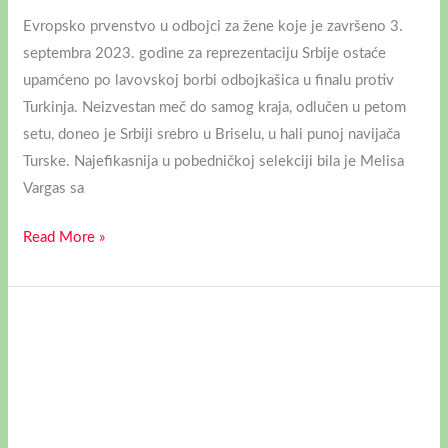
Evropsko prvenstvo u odbojci za žene koje je završeno 3.
septembra 2023. godine za reprezentaciju Srbije ostaće
upamćeno po lavovskoj borbi odbojkašica u finalu protiv
Turkinja. Neizvestan meč do samog kraja, odlučen u petom
setu, doneo je Srbiji srebro u Briselu, u hali punoj navijača
Turske. Najefikasnija u pobedničkoj selekciji bila je Melisa
Vargas sa
Read More »
ŠPANIJA
JE
ŠAMPION
SVETA
U