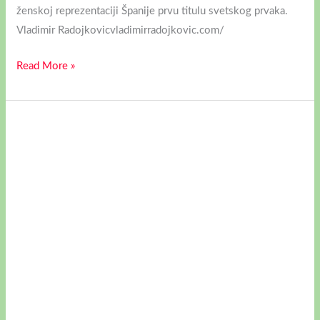
ženskoj reprezentaciji Španije prvu titulu svetskog prvaka.
Vladimir Radojkovicvladimirradojkovic.com/
Read More »
INTERVJU
SA
ANAMARIJOM
RADIKOVIĆ