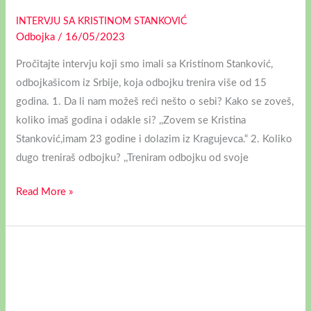
INTERVJU SA KRISTINOM STANKOVIĆ
Odbojka
/
16/05/2023
Pročitajte intervju koji smo imali sa Kristinom Stanković,
odbojkašicom iz Srbije, koja odbojku trenira više od 15
godina. 1. Da li nam možeš reći nešto o sebi? Kako se zoveš,
koliko imaš godina i odakle si? ,,Zovem se Kristina
Stanković,imam 23 godine i dolazim iz Kragujevca.“ 2. Koliko
dugo treniraš odbojku? ,,Treniram odbojku od svoje
Read More »
INTERVJU:
SABINA
HANTAU,
ODBOJKAŠICA