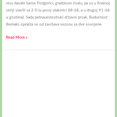
nisu davale šanse Podgorici, gradskom rivalu, pa su u finalnoj
seriji slavili sa 2-0 (u prvoj utakmici 88-68, a u drugoj 91-68
u gostima). Sada petnauestostruki državni prvak, Budućnost
Bemaks oprašta se od završava sezonu sa dve osvojene
Read More »
ODBOJKAŠICE
MLADOSTI
OSVOJILE
SU
SUPERLIGU
HRVATSKE