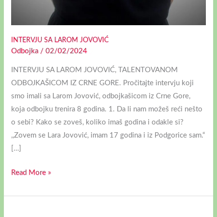
INTERVJU SA LAROM JOVOVIĆ
Odbojka
/
02/02/2024
INTERVJU SA LAROM JOVOVIĆ, TALENTOVANOM
ODBOJKAŠICOM IZ CRNE GORE. Pročitajte intervju koji
smo imali sa Larom Jovović, odbojkašicom iz Crne Gore,
koja odbojku trenira 8 godina. 1. Da li nam možeš reći nešto
o sebi? Kako se zoveš, koliko imaš godina i odakle si?
,,Zovem se Lara Jovović, imam 17 godina i iz Podgorice sam.“
[…]
Read More »
SREBRO