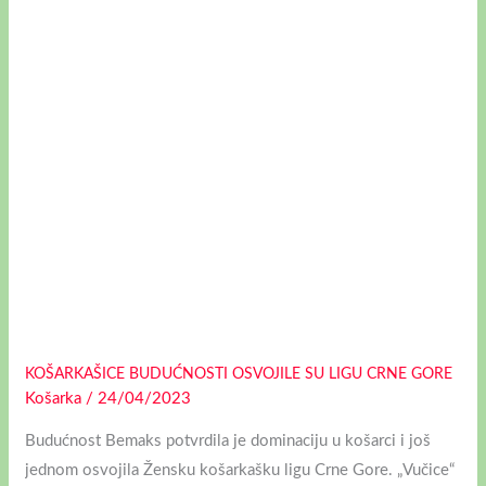
SU
LIGU
CRNE
GORE
KOŠARKAŠICE BUDUĆNOSTI OSVOJILE SU LIGU CRNE GORE
Košarka
/
24/04/2023
Budućnost Bemaks potvrdila je dominaciju u košarci i još
jednom osvojila Žensku košarkašku ligu Crne Gore. „Vučice“