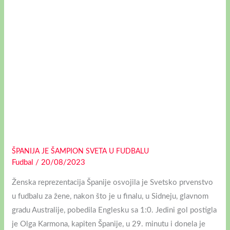
FUDBALU
ŠPANIJA JE ŠAMPION SVETA U FUDBALU
Fudbal
/
20/08/2023
Ženska reprezentacija Španije osvojila je Svetsko prvenstvo
u fudbalu za žene, nakon što je u finalu, u Sidneju, glavnom
gradu Australije, pobedila Englesku sa 1:0. Jedini gol postigla
je Olga Karmona, kapiten Španije, u 29. minutu i donela je