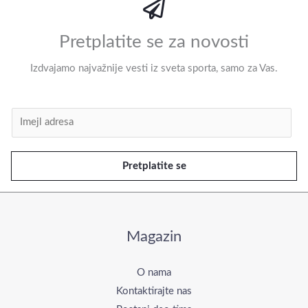
Pretplatite se za novosti
Izdvajamo najvažnije vesti iz sveta sporta, samo za Vas.
I
m
e
Pretplatite se
j
l
*
Magazin
O nama
Kontaktirajte nas