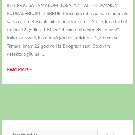
INTERVJU SA TAMAROM BOŠNJAK, TALENTOVANOM
FUDBALERKOM IZ SRBIJE. Pročitajte intervju koji smo imali
sa Tamarom Bošnjak, mladom devojkom iz Srbije, koja fudbal
trenira 12 godina. 1.Možeš li nam reći nešto više o sebi?
Kako se zoveš, kako imaš godina i odakle si? ,,Zovem se
Tamara, imam 22 godine i iz Beograda sam. Studiram
defektologiju na […]
Read More »