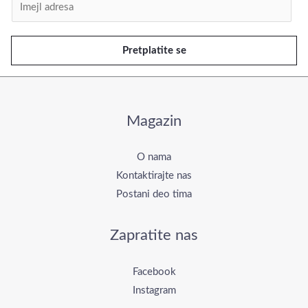
I
m
e
Pretplatite se
j
l
*
Magazin
O nama
Kontaktirajte nas
Postani deo tima
Zapratite nas
Facebook
Instagram