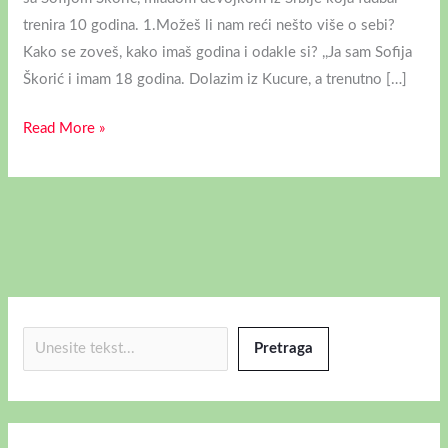
trenira 10 godina. 1.Možeš li nam reći nešto više o sebi?
Kako se zoveš, kako imaš godina i odakle si? ,,Ja sam Sofija
Škorić i imam 18 godina. Dolazim iz Kucure, a trenutno […]
Read More »
Pretraga