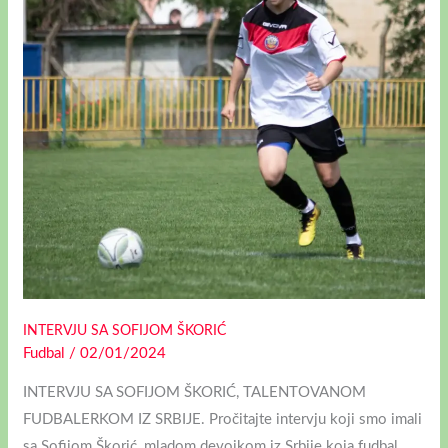
INTERVJU SA SOFIJOM ŠKORIĆ
Fudbal
/
02/01/2024
INTERVJU SA SOFIJOM ŠKORIĆ, TALENTOVANOM
FUDBALERKOM IZ SRBIJE. Pročitajte intervju koji smo imali
sa Sofijom Škorić, mladom devojkom iz Srbije koja fudbal