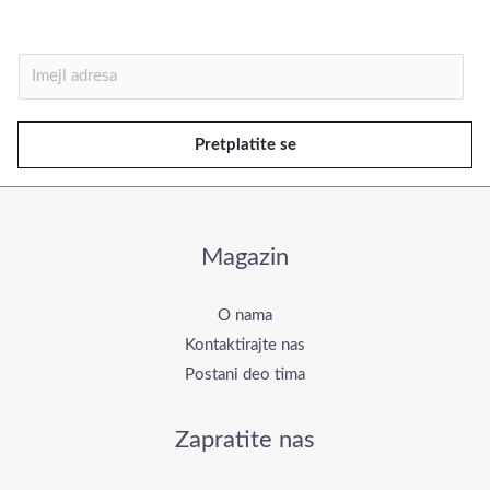
I
m
e
Pretplatite se
j
l
*
Magazin
O nama
Kontaktirajte nas
Postani deo tima
Zapratite nas