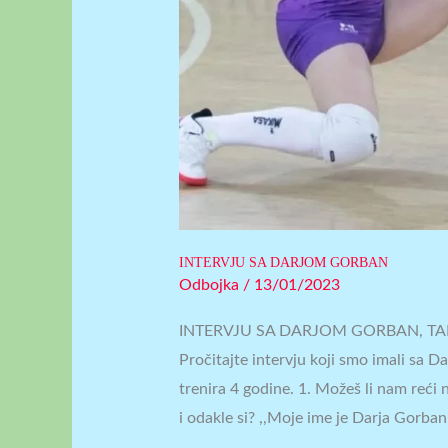
INTERVJU SA DARJOM GORBAN
Odbojka
/
13/01/2023
INTERVJU SA DARJOM GORBAN, T
Pročitajte intervju koji smo imali sa 
trenira 4 godine. 1. Možeš li nam reći 
i odakle si? ,,Moje ime je Darja Gorban,