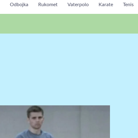
Odbojka
Rukomet
Vaterpolo
Karate
Tenis