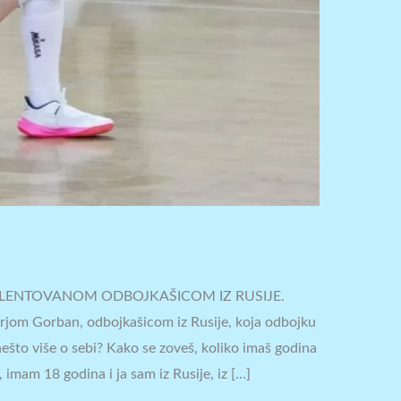
ALENTOVANOM ODBOJKAŠICOM IZ RUSIJE.
Darjom Gorban, odbojkašicom iz Rusije, koja odbojku
nešto više o sebi? Kako se zoveš, koliko imaš godina
 imam 18 godina i ja sam iz Rusije, iz […]