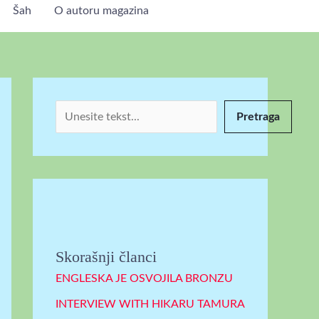
Šah
O autoru magazina
P
r
e
t
r
Pretraga
a
g
a
Skorašnji članci
ENGLESKA JE OSVOJILA BRONZU
INTERVIEW WITH HIKARU TAMURA