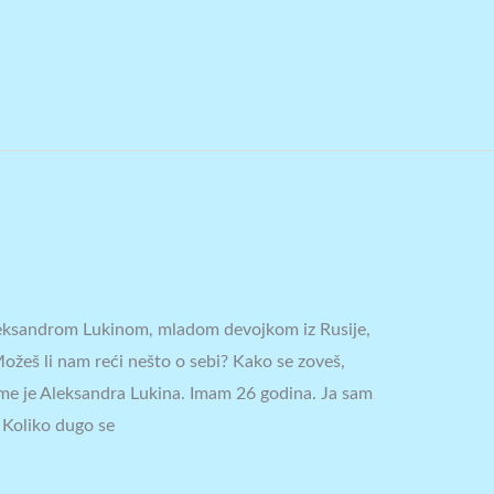
 Aleksandrom Lukinom, mladom devojkom iz Rusije,
Možeš li nam reći nešto o sebi? Kako se zoveš,
 ime je Aleksandra Lukina. Imam 26 godina. Ja sam
. Koliko dugo se