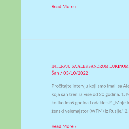
Read More »
INTERVJU SA ALEKSANDROM LUKINOM
INTERVJU
Šah
/
03/10/2022
SA
ALEKSANDROM
Pročitajte intervju koji smo imali sa
LUKINOM
koja šah trenira više od 20 godina. 1. 
koliko imaš godina i odakle si? ,,Moje
ženski velemajstor (WFM) iz Rusije.“ 2
Read More »