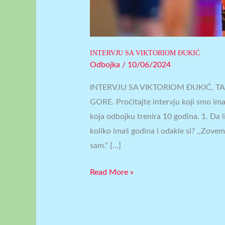
INTERVJU SA VIKTORIOM ĐUKIĆ
Odbojka
/
10/06/2024
INTERVJU SA VIKTORIOM ĐUKIĆ,
GORE. Pročitajte intervju koji smo ima
koja odbojku trenira 10 godina. 1. Da 
koliko imaš godina i odakle si? ,,Zove
sam.“ […]
Read More »