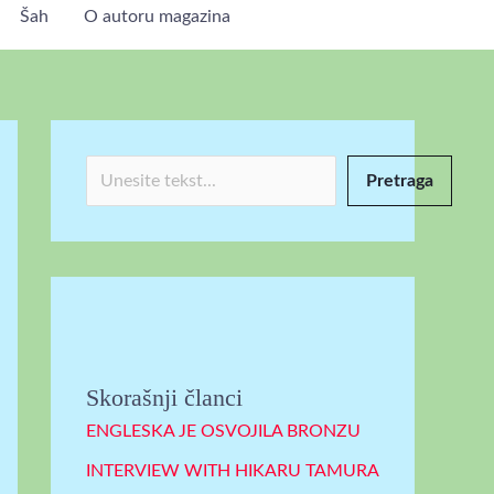
Šah
O autoru magazina
P
r
e
t
r
Pretraga
a
g
a
Skorašnji članci
ENGLESKA JE OSVOJILA BRONZU
INTERVIEW WITH HIKARU TAMURA