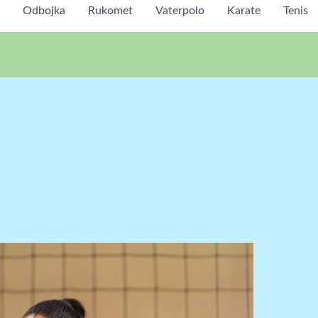
Odbojka
Rukomet
Vaterpolo
Karate
Tenis