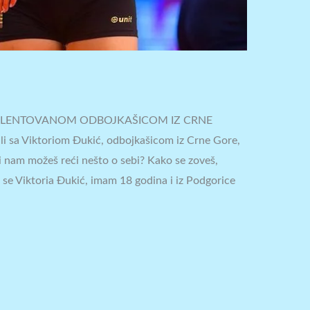
 TALENTOVANOM ODBOJKAŠICOM IZ CRNE
li sa Viktoriom Đukić, odbojkašicom iz Crne Gore,
li nam možeš reći nešto o sebi? Kako se zoveš,
m se Viktoria Đukić, imam 18 godina i iz Podgorice