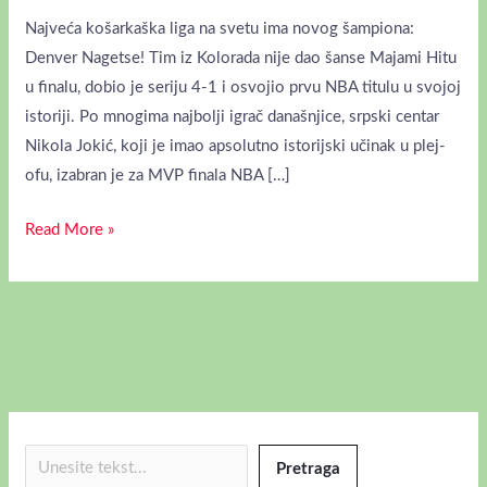
Najveća košarkaška liga na svetu ima novog šampiona:
Denver Nagetse! Tim iz Kolorada nije dao šanse Majami Hitu
u finalu, dobio je seriju 4-1 i osvojio prvu NBA titulu u svojoj
istoriji. Po mnogima najbolji igrač današnjice, srpski centar
Nikola Jokić, koji je imao apsolutno istorijski učinak u plej-
ofu, izabran je za MVP finala NBA […]
Read More »
Pretraga