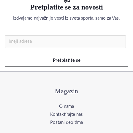
Pretplatite se za novosti
Izdvajamo najvažnije vesti iz sveta sporta, samo za Vas.
I
m
e
Pretplatite se
j
l
*
Magazin
O nama
Kontaktirajte nas
Postani deo tima