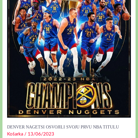
PRVU
NBA
TITULU
DENVER NAGETSI OSVOJILI SVOJU PRVU NBA TITULU
Košarka
/
13/06/2023