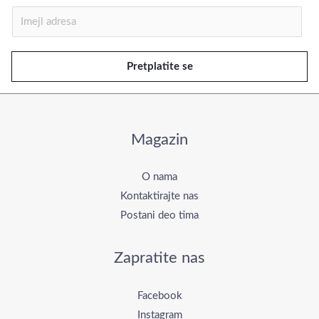
I
m
e
Pretplatite se
j
l
*
Magazin
O nama
Kontaktirajte nas
Postani deo tima
Zapratite nas
Facebook
Instagram