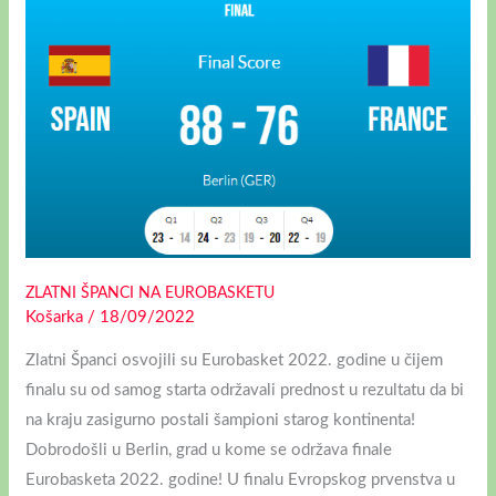
ŠPANCI
NA
EUROBASKETU
ZLATNI ŠPANCI NA EUROBASKETU
Košarka
/
18/09/2022
Zlatni Španci osvojili su Eurobasket 2022. godine u čijem
finalu su od samog starta održavali prednost u rezultatu da bi
na kraju zasigurno postali šampioni starog kontinenta!
Dobrodošli u Berlin, grad u kome se održava finale
Eurobasketa 2022. godine! U finalu Evropskog prvenstva u