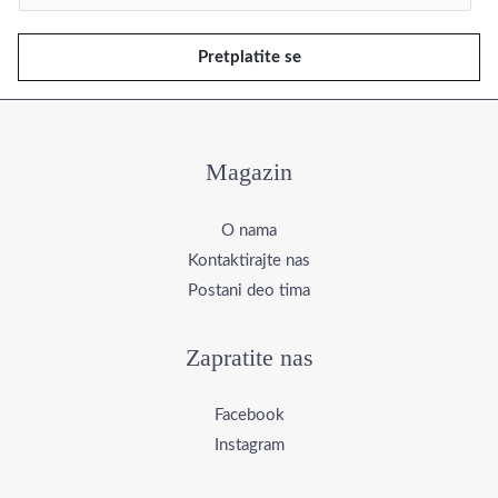
m
e
Pretplatite se
j
l
*
Magazin
O nama
Kontaktirajte nas
Postani deo tima
Zapratite nas
Facebook
Instagram