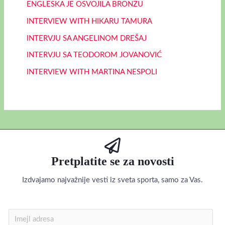
ENGLESKA JE OSVOJILA BRONZU
INTERVIEW WITH HIKARU TAMURA
INTERVJU SA ANGELINOM DREŠAJ
INTERVJU SA TEODOROM JOVANOVIĆ
INTERVIEW WITH MARTINA NESPOLI
Pretplatite se za novosti
Izdvajamo najvažnije vesti iz sveta sporta, samo za Vas.
I