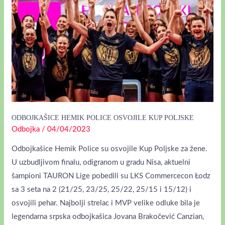
POLICE
OSVOJILE
KUP
POLJSKE
ODBOJKAŠICE HEMIK POLICE OSVOJILE KUP POLJSKE
Odbojka
/
04/04/2023
Odbojkašice Hemik Police su osvojile Kup Poljske za žene.
U uzbudljivom finalu, odigranom u gradu Nisa, aktuelni
šampioni TAURON Lige pobedili su LKS Commercecon Łodz
sa 3 seta na 2 (21/25, 23/25, 25/22, 25/15 i 15/12) i
osvojili pehar. Najbolji strelac i MVP velike odluke bila je
legendarna srpska odbojkašica Jovana Brakočević Canzian,