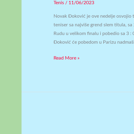
Tenis
/
11/06/2023
Novak Đoković je ove nedelje osvojio 
teniser sa najviše grend slem titula, 
Rudu u velikom finalu i pobedio sa 3 : 
Đoković će pobedom u Parizu nadmaši
Read More »
ARGENTINA
JE