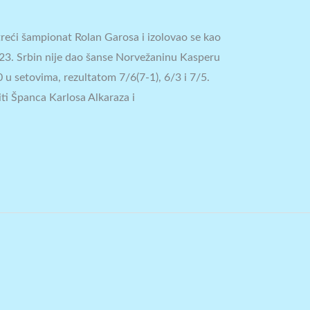
treći šampionat Rolan Garosa i izolovao se kao
sa 23. Srbin nije dao šanse Norvežaninu Kasperu
0 u setovima, rezultatom 7/6(7-1), 6/3 i 7/5.
ti Španca Karlosa Alkaraza i