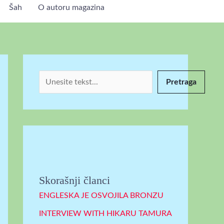
Šah
O autoru magazina
P
r
e
t
r
Pretraga
a
g
a
Skorašnji članci
ENGLESKA JE OSVOJILA BRONZU
INTERVIEW WITH HIKARU TAMURA