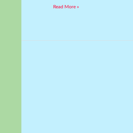
Read More »
NOVAK
JE
OSVOJIO
TREĆI
ROLAN
GAROS