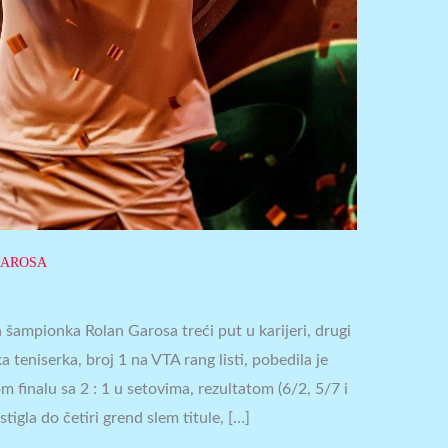
GAROSA
a šampionka Rolan Garosa treći put u karijeri, drugi
teniserka, broj 1 na VTA rang listi, pobedila je
finalu sa 2 : 1 u setovima, rezultatom (6/2, 5/7 i
stigla do četiri grend slem titule, […]