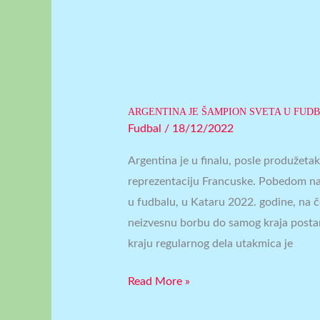
ARGENTINA JE ŠAMPION SVETA U FUD
Fudbal
/
18/12/2022
Argentina je u finalu, posle produžeta
reprezentaciju Francuske. Pobedom na
u fudbalu, u Kataru 2022. godine, na 
neizvesnu borbu do samog kraja postara
kraju regularnog dela utakmica je
Read More »