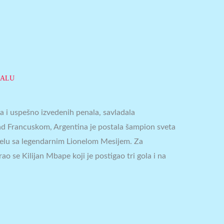
BALU
ka i uspešno izvedenih penala, savladala
d Francuskom, Argentina je postala šampion sveta
čelu sa legendarnim Lionelom Mesijem. Za
o se Kilijan Mbape koji je postigao tri gola i na