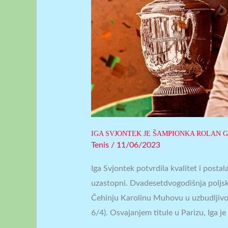
IGA SVJONTEK JE ŠAMPIONKA ROLAN 
Tenis
/
11/06/2023
Iga Svjontek potvrdila kvalitet i postal
uzastopni. Dvadesetdvogodišnja poljska 
Čehinju Karolinu Muhovu u uzbudljivom 
6/4). Osvajanjem titule u Parizu, Iga je 