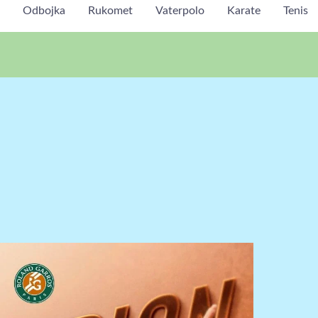
Odbojka
Rukomet
Vaterpolo
Karate
Tenis