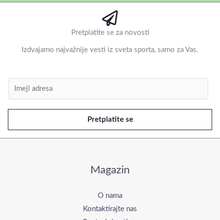
Pretplatite se za novosti
Izdvajamo najvažnije vesti iz sveta sporta, samo za Vas.
I
m
e
Pretplatite se
j
l
*
Magazin
O nama
Kontaktirajte nas