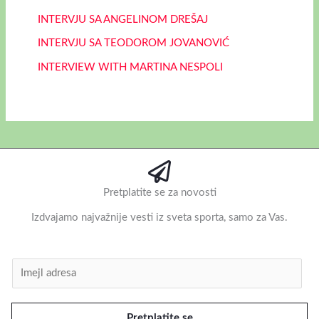
INTERVJU SA ANGELINOM DREŠAJ
INTERVJU SA TEODOROM JOVANOVIĆ
INTERVIEW WITH MARTINA NESPOLI
Pretplatite se za novosti
Izdvajamo najvažnije vesti iz sveta sporta, samo za Vas.
I
m
e
Pretplatite se