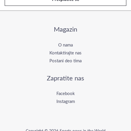
j
l
*
Magazin
O nama
Kontaktirajte nas
Postani deo tima
Zapratite nas
Facebook
Instagram