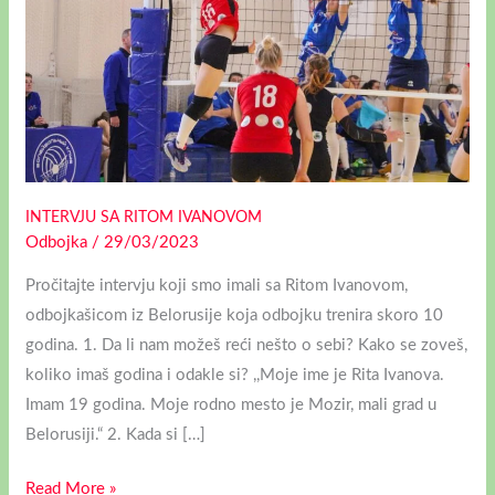
INTERVJU SA RITOM IVANOVOM
Odbojka
/
29/03/2023
Pročitajte intervju koji smo imali sa Ritom Ivanovom,
odbojkašicom iz Belorusije koja odbojku trenira skoro 10
godina. 1. Da li nam možeš reći nešto o sebi? Kako se zoveš,
koliko imaš godina i odakle si? ,,Moje ime je Rita Ivanova.
Imam 19 godina. Moje rodno mesto je Mozir, mali grad u
Belorusiji.“ 2. Kada si […]
Read More »