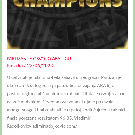
PARTIZAN JE OSVOJIO ABA LIGU
Košarka
/
22/06/2023
U četvrtak je bila crno-bela zabava u Beogradu. Partizan je
okončao desetogodišnju pauzu bez osvajanja ABA lige i
postao regionalni šampion sedmi put. Titula je osvojena nad
najvećim rivalom, Crvenom zvezdom, koja je pokazala
mnogo snage i hrabrosti, ali je u petoj i odlučujućoj utakmici
finala poražena rezultatom 96:85. Vladimir
Radojkovicvladimirradojkovic.com/