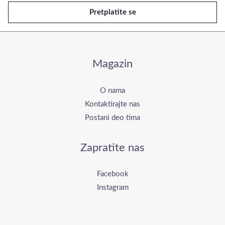
e
Pretplatite se
j
l
*
Magazin
O nama
Kontaktirajte nas
Postani deo tima
Zapratite nas
Facebook
Instagram