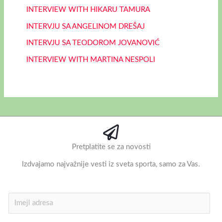
INTERVIEW WITH HIKARU TAMURA
INTERVJU SA ANGELINOM DREŠAJ
INTERVJU SA TEODOROM JOVANOVIĆ
INTERVIEW WITH MARTINA NESPOLI
Pretplatite se za novosti
Izdvajamo najvažnije vesti iz sveta sporta, samo za Vas.
I
m