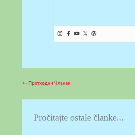
←
Претходни Чланак
Pročitajte ostale članke...