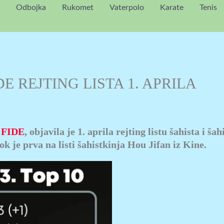
Odbojka
Rukomet
Vaterpolo
Karate
Tenis
E REJTING LISTA 1. APRILA
,
FIDE
, objavila je 1. aprila rejting listu šahista i šah
 je prva na listi šahistkinja Hou Jifan iz Kine.