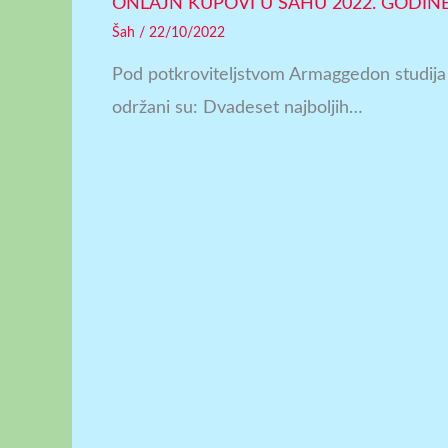
ONLAJN KUPOVI U ŠAHU 2022. GODIN
Šah
/
22/10/2022
Pod potkroviteljstvom Armaggedon studija ov
održani su: Dvadeset najboljih…