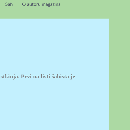
Šah
O autoru magazina
istkinja. Prvi na listi šahista je