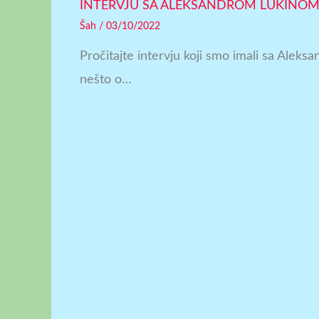
INTERVJU SA ALEKSANDROM LUKINO
Šah
/
03/10/2022
Pročitajte intervju koji smo imali sa Alek
nešto o…